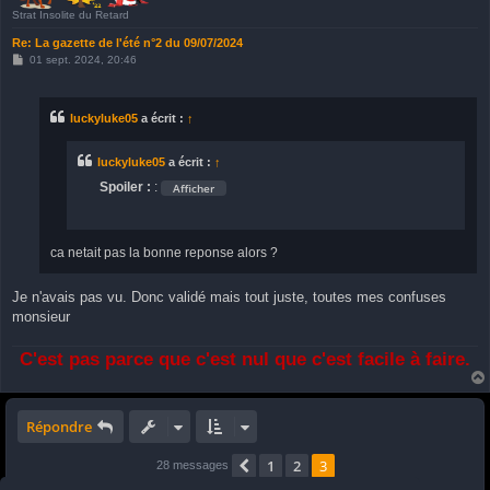
Strat Insolite du Retard
Re: La gazette de l'été n°2 du 09/07/2024
M
01 sept. 2024, 20:46
e
s
s
a
luckyluke05
a écrit :
↑
g
e
luckyluke05
a écrit :
↑
Spoiler :
:
ca netait pas la bonne reponse alors ?
Je n'avais pas vu. Donc validé mais tout juste, toutes mes confuses
monsieur
C'est pas parce que c'est nul que c'est facile à faire.
Répondre
1
2
3
Précédent
28 messages