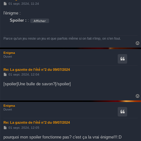
M
01 sept. 2024, 11:24
e
s
l'énigme :
s
a
Spoiler :
:
g
e
Parce qu'un jeu reste un jeu et que parfois même si on fait n'imp, on s'en fout.
Enigma
Duvet
Re: La gazette de l'été n°2 du 09/07/2024
M
01 sept. 2024, 12:04
e
s
[spoiler]Une bulle de savon?[/spoiler]
s
a
g
e
Enigma
Duvet
Re: La gazette de l'été n°2 du 09/07/2024
M
01 sept. 2024, 12:05
e
s
pourquoi mon spoiler fonctionne pas? c'est ça la vrai énigme!!!:D
s