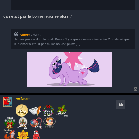
ca netait pas la bonne reponse alors ?
Aurore
a écrit :
↑
Je vois pas de double post. Dès qu'il y a quelques minutes entre 2 posts, et que
le premier a été lu par au moins une plume[...]
wolfgnarr