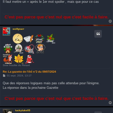
Il faut mettre un = après le 1er mot spoiler , mais que pour ce cas
s
a
g
e
C'est pas parce que c'est nul que c'est facile à faire.
wolfgnarr
Strat Insolite du Retard
Re: La gazette de l'été n°2 du 09/07/2024
M
01 sept. 2024, 13:17
e
s
Que des réponses logiques mais pas celle attendue pour l'énigme.
s
La réponse dans la prochaine Gazette
a
g
e
C'est pas parce que c'est nul que c'est facile à faire.
luckyluke05