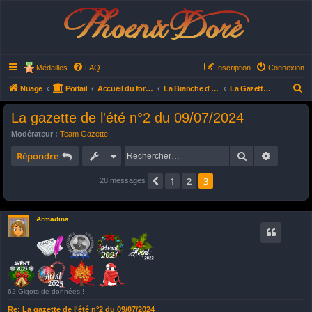
Phoenix Doré
Médailles
FAQ
Inscription
Connexion
R
Nuage
Portail
Accueil du forum
La Branche d'Accueil
La Gazette à Plume
e
La gazette de l'été n°2 du 09/07/2024
c
Modérateur :
Team Gazette
h
Rechercher
Recherch
Répondre
e
r
1
2
3
Précédent
28 messages
c
h
Armadina
e
r
62 Gigots de données !
Re: La gazette de l'été n°2 du 09/07/2024