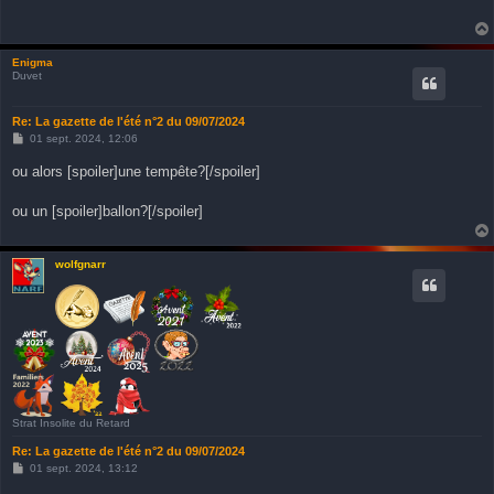
a
g
e
Enigma
Duvet
Re: La gazette de l'été n°2 du 09/07/2024
M
01 sept. 2024, 12:06
e
s
ou alors [spoiler]une tempête?[/spoiler]
s
a
g
ou un [spoiler]ballon?[/spoiler]
e
wolfgnarr
Strat Insolite du Retard
Re: La gazette de l'été n°2 du 09/07/2024
M
01 sept. 2024, 13:12
e
s