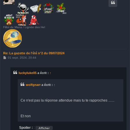
Fillot de Mana / Lignée des Hel
Re: La gazette de l'été n°2 du 09/07/2024
M
01 sept. 2024, 20:44
e
s
s
a
luckyluke05
a écrit :
↑
g
e
wolfgnarr
a écrit :
↑
Ce n'est pas la réponse attendue mais tu te rapproches .......
Et non
Spoiler :
: