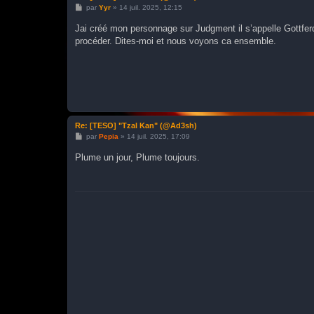
M
par
Yyr
»
14 juil. 2025, 12:15
e
s
Jai créé mon personnage sur Judgment il s’appelle Gottfer
s
procéder. Dites-moi et nous voyons ca ensemble.
a
g
e
Re: [TESO] "Tzal Kan" (@Ad3sh)
M
par
Pepia
»
14 juil. 2025, 17:09
e
s
Plume un jour, Plume toujours.
s
a
g
e