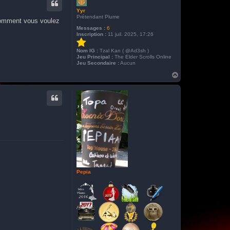
Yyr
Prétendant Plume
 comment vous voulez
Messages :
6
Inscription :
11 juil. 2025, 17:26
Nom IG :
Tzal Kan ( @Ad3sh )
Jeu Principal :
The Elder Scrolls Online
Jeu Secondaire :
Aucun
H
a
u
t
Pepia