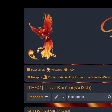
P
Raccourcis
Médailles
FAQ
Nuage
Portail
Accueil du forum
La Branche d'Accue
[TESO] "Tzal Kan" (@Ad3sh)
Répondre
Re: [TESO] "Tzal Kan" (@Ad3sh)