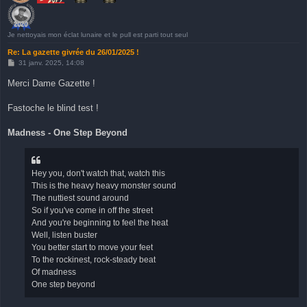
Je nettoyais mon éclat lunaire et le pull est parti tout seul
Re: La gazette givrée du 26/01/2025 !
M
31 janv. 2025, 14:08
e
s
Merci Dame Gazette !
s
a
g
Fastoche le blind test !
e
Madness - One Step Beyond
Hey you, don't watch that, watch this
This is the heavy heavy monster sound
The nuttiest sound around
So if you've come in off the street
And you're beginning to feel the heat
Well, listen buster
You better start to move your feet
To the rockinest, rock-steady beat
Of madness
One step beyond