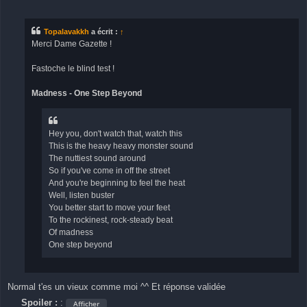
e
s
s
a
Topalavakkh
a écrit :
↑
g
Merci Dame Gazette !
e
Fastoche le blind test !
Madness - One Step Beyond
Hey you, don't watch that, watch this
This is the heavy heavy monster sound
The nuttiest sound around
So if you've come in off the street
And you're beginning to feel the heat
Well, listen buster
You better start to move your feet
To the rockinest, rock-steady beat
Of madness
One step beyond
Normal t'es un vieux comme moi ^^ Et réponse validée
Spoiler :
: