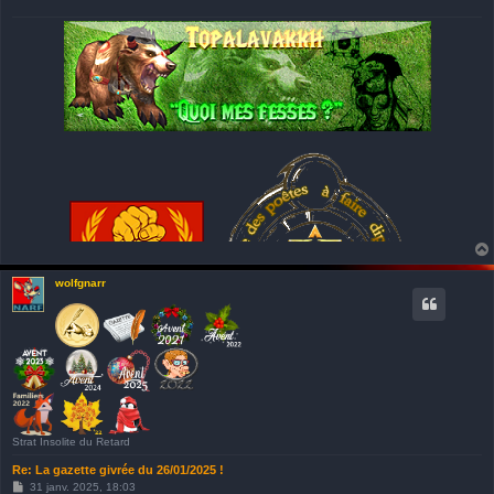
wolfgnarr
Dr. ès poules, Tududu & blagues pourries
Strat Insolite du Retard
Re: La gazette givrée du 26/01/2025 !
M
31 janv. 2025, 18:03