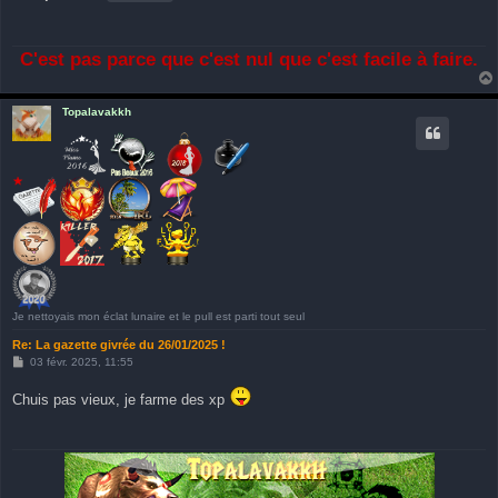
C'est pas parce que c'est nul que c'est facile à faire.
Topalavakkh
Je nettoyais mon éclat lunaire et le pull est parti tout seul
Re: La gazette givrée du 26/01/2025 !
M
03 févr. 2025, 11:55
e
s
Chuis pas vieux, je farme des xp
s
a
g
e