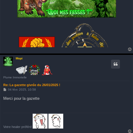
Mopi
Plume Immortelle
Dr. ès poules, Tududu & blagues pourries
Re: La gazette givrée du 26/01/2025 !
M
04 févr. 2025, 10:58
e
s
Merci pour la gazette
s
a
g
e
Votre healer préféré