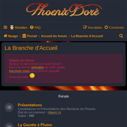
Phoenix Doré
Médailles
FAQ
Inscription
Connexion
R
Nuage
Portail
Accueil du forum
La Branche d'Accueil
e
La Branche d'Accueil
c
h
Règles du forum
e
Bonjour et bienvenue sur notre forum !
Merci de lire les
principes
de notre guilde.
r
Inscrivez-vous
pour pouvoir postuler.
c
A tout de suite
h
e
Forum
r
Présentations
Candidatures et Présentations des Membres du Phoenix.
Etat du recrutement :
cliquez ici
Sujets :
549
La Gazette à Plume