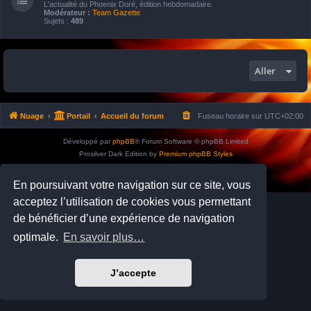
L'actualité du Phoenix Doré, édition hebdomadaire.
Modérateur :
Team Gazette
Sujets :
489
Aller
Nuage
Portail
Accueil du forum
Fuseau horaire sur
UTC+02:00
Développé par
phpBB
® Forum Software © phpBB Limited
Prosilver Dark Edition by
Premium phpBB Styles
Traduction française officielle
©
Qiaeru
Confidentialité
|
Conditions
En poursuivant votre navigation sur ce site, vous
acceptez l’utilisation de cookies vous permettant
de bénéficier d’une expérience de navigation
optimale.
En savoir plus…
J’accepte