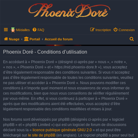
Phoenix Doré
Médailles
FAQ
Inscription
Connexion
R
Nuage
Portail
Accueil du forum
e
Phoenix Doré - Conditions d’utilisation
c
h
En accédant à « Phoenix Doré » (désigné ci-après par « nous », « notre »,
« nos », « Phoenix Doré » et « https://nid.phoenix-dore.fr »), vous acceptez
e
d’être légalement responsable des conditions suivantes. Si vous n’acceptez
r
pas d’être légalement responsable de toutes les conditions suivantes, veuillez
ne pas utiliser et accéder à « Phoenix Doré ». Nous pouvons modifier ces
c
conditions à n’importe quel moment et nous essaierons de vous informer de
h
ces modifications, bien que nous vous conseillons de vérifier régulièrement
e
par vous-même. En effet, si vous continuez à participer à « Phoenix Doré »
après que des modifications aient été effectuées, vous acceptez d’être
r
légalement responsable des conditions modifiées et mises à jour.
Nos forums sont développés par phpBB (désignés ci-après par « logiciel
phpBB » et « phpBB Limited ») qui est un logiciel de forum de discussions
déclaré sous la «
licence publique générale GNU 2.0
» et qui peut être
téléchargé sur
le site de phpBB
(en anglais). Le logiciel phpBB a pour seul but