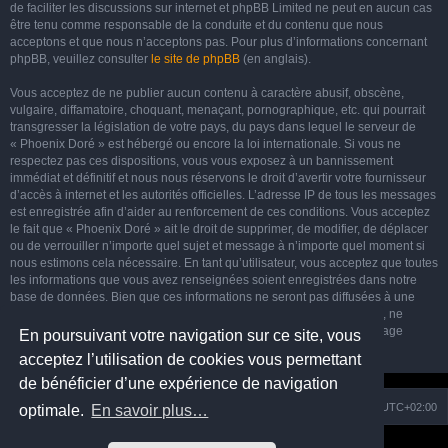
de faciliter les discussions sur internet et phpBB Limited ne peut en aucun cas
être tenu comme responsable de la conduite et du contenu que nous
acceptons et que nous n’acceptons pas. Pour plus d’informations concernant
phpBB, veuillez consulter
le site de phpBB
(en anglais).
Vous acceptez de ne publier aucun contenu à caractère abusif, obscène,
vulgaire, diffamatoire, choquant, menaçant, pornographique, etc. qui pourrait
transgresser la législation de votre pays, du pays dans lequel le serveur de
« Phoenix Doré » est hébergé ou encore la loi internationale. Si vous ne
respectez pas ces dispositions, vous vous exposez à un bannissement
immédiat et définitif et nous nous réservons le droit d’avertir votre fournisseur
d’accès à internet et les autorités officielles. L’adresse IP de tous les messages
est enregistrée afin d’aider au renforcement de ces conditions. Vous acceptez
le fait que « Phoenix Doré » ait le droit de supprimer, de modifier, de déplacer
ou de verrouiller n’importe quel sujet et message à n’importe quel moment si
nous estimons cela nécessaire. En tant qu’utilisateur, vous acceptez que toutes
les informations que vous avez renseignées soient enregistrées dans notre
base de données. Bien que ces informations ne seront pas diffusées à une
tierce partie sans votre consentement, ni « Phoenix Doré », ni phpBB, ne
pourront être tenus comme responsables en cas de tentative de piratage
En poursuivant votre navigation sur ce site, vous
informatique visant à compromettre vos données.
acceptez l’utilisation de cookies vous permettant
de bénéficier d’une expérience de navigation
Nuage
Portail
Accueil du forum
Fuseau horaire sur
UTC+02:00
optimale.
En savoir plus…
Développé par
phpBB
® Forum Software © phpBB Limited