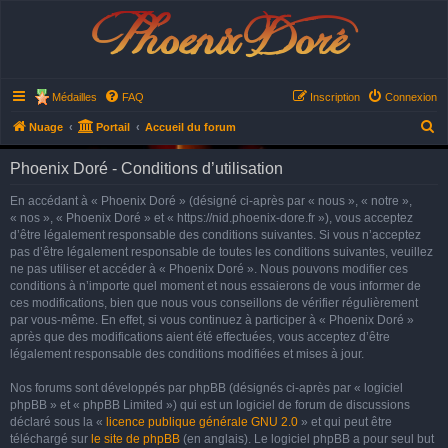
Phoenix Doré
Médailles
FAQ
Inscription
Connexion
R
Nuage
Portail
Accueil du forum
e
Phoenix Doré - Conditions d’utilisation
c
h
En accédant à « Phoenix Doré » (désigné ci-après par « nous », « notre »,
« nos », « Phoenix Doré » et « https://nid.phoenix-dore.fr »), vous acceptez
e
d’être légalement responsable des conditions suivantes. Si vous n’acceptez
r
pas d’être légalement responsable de toutes les conditions suivantes, veuillez
ne pas utiliser et accéder à « Phoenix Doré ». Nous pouvons modifier ces
c
conditions à n’importe quel moment et nous essaierons de vous informer de
h
ces modifications, bien que nous vous conseillons de vérifier régulièrement
e
par vous-même. En effet, si vous continuez à participer à « Phoenix Doré »
après que des modifications aient été effectuées, vous acceptez d’être
r
légalement responsable des conditions modifiées et mises à jour.
Nos forums sont développés par phpBB (désignés ci-après par « logiciel
phpBB » et « phpBB Limited ») qui est un logiciel de forum de discussions
déclaré sous la «
licence publique générale GNU 2.0
» et qui peut être
téléchargé sur
le site de phpBB
(en anglais). Le logiciel phpBB a pour seul but