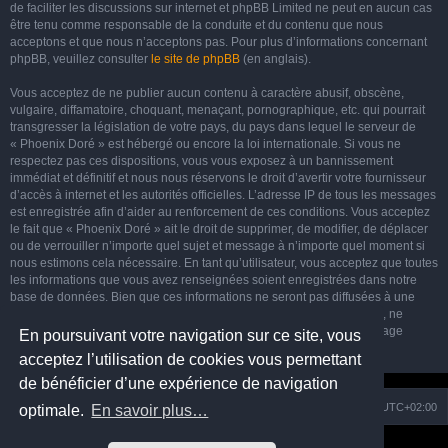
de faciliter les discussions sur internet et phpBB Limited ne peut en aucun cas
être tenu comme responsable de la conduite et du contenu que nous
acceptons et que nous n’acceptons pas. Pour plus d’informations concernant
phpBB, veuillez consulter
le site de phpBB
(en anglais).
Vous acceptez de ne publier aucun contenu à caractère abusif, obscène,
vulgaire, diffamatoire, choquant, menaçant, pornographique, etc. qui pourrait
transgresser la législation de votre pays, du pays dans lequel le serveur de
« Phoenix Doré » est hébergé ou encore la loi internationale. Si vous ne
respectez pas ces dispositions, vous vous exposez à un bannissement
immédiat et définitif et nous nous réservons le droit d’avertir votre fournisseur
d’accès à internet et les autorités officielles. L’adresse IP de tous les messages
est enregistrée afin d’aider au renforcement de ces conditions. Vous acceptez
le fait que « Phoenix Doré » ait le droit de supprimer, de modifier, de déplacer
ou de verrouiller n’importe quel sujet et message à n’importe quel moment si
nous estimons cela nécessaire. En tant qu’utilisateur, vous acceptez que toutes
les informations que vous avez renseignées soient enregistrées dans notre
base de données. Bien que ces informations ne seront pas diffusées à une
tierce partie sans votre consentement, ni « Phoenix Doré », ni phpBB, ne
pourront être tenus comme responsables en cas de tentative de piratage
En poursuivant votre navigation sur ce site, vous
informatique visant à compromettre vos données.
acceptez l’utilisation de cookies vous permettant
de bénéficier d’une expérience de navigation
Nuage
Portail
Accueil du forum
Fuseau horaire sur
UTC+02:00
optimale.
En savoir plus…
Développé par
phpBB
® Forum Software © phpBB Limited