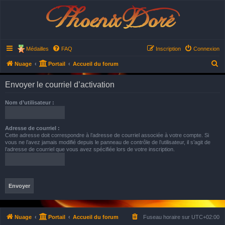
Phoenix Doré
Médailles
FAQ
Inscription
Connexion
R
Nuage
Portail
Accueil du forum
e
Envoyer le courriel d’activation
c
h
Nom d’utilisateur :
e
r
Adresse de courriel :
Cette adresse doit correspondre à l’adresse de courriel associée à votre compte. Si
c
vous ne l’avez jamais modifié depuis le panneau de contrôle de l’utilisateur, il s’agit de
h
l’adresse de courriel que vous avez spécifiée lors de votre inscription.
e
r
Nuage
Portail
Accueil du forum
Fuseau horaire sur
UTC+02:00