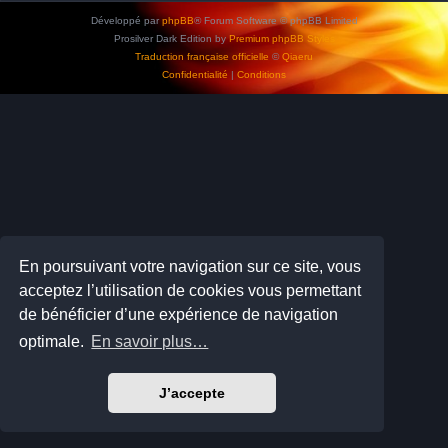
Développé par
phpBB
® Forum Software © phpBB Limited
Prosilver Dark Edition by
Premium phpBB Styles
Traduction française officielle
©
Qiaeru
Confidentialité
|
Conditions
En poursuivant votre navigation sur ce site, vous
acceptez l’utilisation de cookies vous permettant
de bénéficier d’une expérience de navigation
optimale.
En savoir plus…
J’accepte