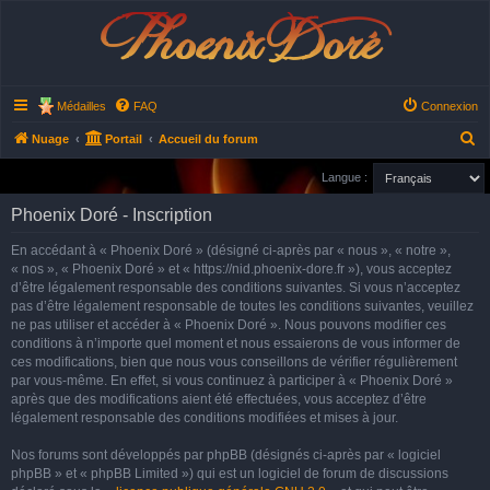
Phoenix Doré
Médailles
FAQ
Connexion
R
Nuage
Portail
Accueil du forum
e
Langue :
c
Phoenix Doré - Inscription
h
e
En accédant à « Phoenix Doré » (désigné ci-après par « nous », « notre »,
« nos », « Phoenix Doré » et « https://nid.phoenix-dore.fr »), vous acceptez
r
d’être légalement responsable des conditions suivantes. Si vous n’acceptez
c
pas d’être légalement responsable de toutes les conditions suivantes, veuillez
h
ne pas utiliser et accéder à « Phoenix Doré ». Nous pouvons modifier ces
conditions à n’importe quel moment et nous essaierons de vous informer de
e
ces modifications, bien que nous vous conseillons de vérifier régulièrement
r
par vous-même. En effet, si vous continuez à participer à « Phoenix Doré »
après que des modifications aient été effectuées, vous acceptez d’être
légalement responsable des conditions modifiées et mises à jour.
Nos forums sont développés par phpBB (désignés ci-après par « logiciel
phpBB » et « phpBB Limited ») qui est un logiciel de forum de discussions