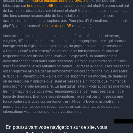
déclaré sous la «
licence publique générale GNU 2.0
» et qui peut être
téléchargé sur
le site de phpBB
(en anglais). Le logiciel phpBB a pour seul but
de faciliter les discussions sur internet et phpBB Limited ne peut en aucun cas
être tenu comme responsable de la conduite et du contenu que nous
acceptons et que nous n’acceptons pas. Pour plus d’informations concernant
phpBB, veuillez consulter
le site de phpBB
(en anglais).
Vous acceptez de ne publier aucun contenu à caractère abusif, obscène,
vulgaire, diffamatoire, choquant, menaçant, pornographique, etc. qui pourrait
transgresser la législation de votre pays, du pays dans lequel le serveur de
« Phoenix Doré » est hébergé ou encore la loi internationale. Si vous ne
respectez pas ces dispositions, vous vous exposez à un bannissement
immédiat et définitif et nous nous réservons le droit d’avertir votre fournisseur
d’accès à internet et les autorités officielles. L’adresse IP de tous les messages
est enregistrée afin d’aider au renforcement de ces conditions. Vous acceptez
le fait que « Phoenix Doré » ait le droit de supprimer, de modifier, de déplacer
ou de verrouiller n’importe quel sujet et message à n’importe quel moment si
nous estimons cela nécessaire. En tant qu’utilisateur, vous acceptez que toutes
les informations que vous avez renseignées soient enregistrées dans notre
base de données. Bien que ces informations ne seront pas diffusées à une
tierce partie sans votre consentement, ni « Phoenix Doré », ni phpBB, ne
pourront être tenus comme responsables en cas de tentative de piratage
informatique visant à compromettre vos données.
En poursuivant votre navigation sur ce site, vous