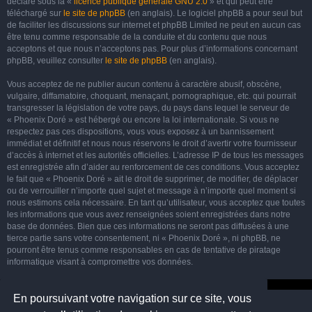
déclaré sous la «
licence publique générale GNU 2.0
» et qui peut être
téléchargé sur
le site de phpBB
(en anglais). Le logiciel phpBB a pour seul but
de faciliter les discussions sur internet et phpBB Limited ne peut en aucun cas
être tenu comme responsable de la conduite et du contenu que nous
acceptons et que nous n’acceptons pas. Pour plus d’informations concernant
phpBB, veuillez consulter
le site de phpBB
(en anglais).
Vous acceptez de ne publier aucun contenu à caractère abusif, obscène,
vulgaire, diffamatoire, choquant, menaçant, pornographique, etc. qui pourrait
transgresser la législation de votre pays, du pays dans lequel le serveur de
« Phoenix Doré » est hébergé ou encore la loi internationale. Si vous ne
respectez pas ces dispositions, vous vous exposez à un bannissement
immédiat et définitif et nous nous réservons le droit d’avertir votre fournisseur
d’accès à internet et les autorités officielles. L’adresse IP de tous les messages
est enregistrée afin d’aider au renforcement de ces conditions. Vous acceptez
le fait que « Phoenix Doré » ait le droit de supprimer, de modifier, de déplacer
ou de verrouiller n’importe quel sujet et message à n’importe quel moment si
nous estimons cela nécessaire. En tant qu’utilisateur, vous acceptez que toutes
les informations que vous avez renseignées soient enregistrées dans notre
base de données. Bien que ces informations ne seront pas diffusées à une
tierce partie sans votre consentement, ni « Phoenix Doré », ni phpBB, ne
pourront être tenus comme responsables en cas de tentative de piratage
informatique visant à compromettre vos données.
En poursuivant votre navigation sur ce site, vous