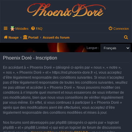
Phoenix Doré
Médailles
FAQ
Connexion
R
Nuage
Portail
Accueil du forum
e
Langue :
c
Phoenix Doré - Inscription
h
e
En accédant à « Phoenix Doré » (désigné ci-après par « nous », « notre »,
« nos », « Phoenix Doré » et « https://nid.phoenix-dore.fr »), vous acceptez
r
d’être légalement responsable des conditions suivantes. Si vous n’acceptez
c
pas d’être légalement responsable de toutes les conditions suivantes, veuillez
h
ne pas utiliser et accéder à « Phoenix Doré ». Nous pouvons modifier ces
conditions à n’importe quel moment et nous essaierons de vous informer de
e
ces modifications, bien que nous vous conseillons de vérifier régulièrement
r
par vous-même. En effet, si vous continuez à participer à « Phoenix Doré »
après que des modifications aient été effectuées, vous acceptez d’être
légalement responsable des conditions modifiées et mises à jour.
Nos forums sont développés par phpBB (désignés ci-après par « logiciel
phpBB » et « phpBB Limited ») qui est un logiciel de forum de discussions