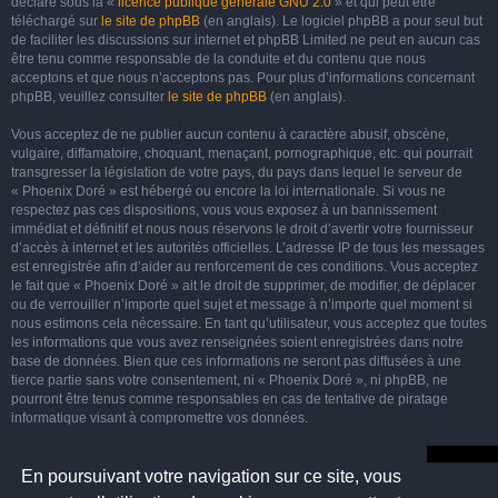
déclaré sous la «
licence publique générale GNU 2.0
» et qui peut être
téléchargé sur
le site de phpBB
(en anglais). Le logiciel phpBB a pour seul but
de faciliter les discussions sur internet et phpBB Limited ne peut en aucun cas
être tenu comme responsable de la conduite et du contenu que nous
acceptons et que nous n’acceptons pas. Pour plus d’informations concernant
phpBB, veuillez consulter
le site de phpBB
(en anglais).
Vous acceptez de ne publier aucun contenu à caractère abusif, obscène,
vulgaire, diffamatoire, choquant, menaçant, pornographique, etc. qui pourrait
transgresser la législation de votre pays, du pays dans lequel le serveur de
« Phoenix Doré » est hébergé ou encore la loi internationale. Si vous ne
respectez pas ces dispositions, vous vous exposez à un bannissement
immédiat et définitif et nous nous réservons le droit d’avertir votre fournisseur
d’accès à internet et les autorités officielles. L’adresse IP de tous les messages
est enregistrée afin d’aider au renforcement de ces conditions. Vous acceptez
le fait que « Phoenix Doré » ait le droit de supprimer, de modifier, de déplacer
ou de verrouiller n’importe quel sujet et message à n’importe quel moment si
nous estimons cela nécessaire. En tant qu’utilisateur, vous acceptez que toutes
les informations que vous avez renseignées soient enregistrées dans notre
base de données. Bien que ces informations ne seront pas diffusées à une
tierce partie sans votre consentement, ni « Phoenix Doré », ni phpBB, ne
pourront être tenus comme responsables en cas de tentative de piratage
informatique visant à compromettre vos données.
En poursuivant votre navigation sur ce site, vous