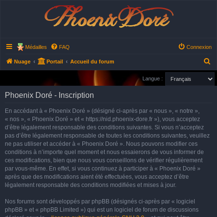
Phoenix Doré
Médailles
FAQ
Connexion
R
Nuage
Portail
Accueil du forum
e
Langue :
c
Phoenix Doré - Inscription
h
e
En accédant à « Phoenix Doré » (désigné ci-après par « nous », « notre »,
« nos », « Phoenix Doré » et « https://nid.phoenix-dore.fr »), vous acceptez
r
d’être légalement responsable des conditions suivantes. Si vous n’acceptez
c
pas d’être légalement responsable de toutes les conditions suivantes, veuillez
h
ne pas utiliser et accéder à « Phoenix Doré ». Nous pouvons modifier ces
conditions à n’importe quel moment et nous essaierons de vous informer de
e
ces modifications, bien que nous vous conseillons de vérifier régulièrement
r
par vous-même. En effet, si vous continuez à participer à « Phoenix Doré »
après que des modifications aient été effectuées, vous acceptez d’être
légalement responsable des conditions modifiées et mises à jour.
Nos forums sont développés par phpBB (désignés ci-après par « logiciel
phpBB » et « phpBB Limited ») qui est un logiciel de forum de discussions