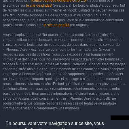
déclaré sous la «
licence publique générale GNU 2.0
» et qui peut être
téléchargé sur
le site de phpBB
(en anglais). Le logiciel phpBB a pour seul but
de faciliter les discussions sur internet et phpBB Limited ne peut en aucun cas
être tenu comme responsable de la conduite et du contenu que nous
acceptons et que nous n’acceptons pas. Pour plus d’informations concernant
phpBB, veuillez consulter
le site de phpBB
(en anglais).
Vous acceptez de ne publier aucun contenu à caractère abusif, obscène,
vulgaire, diffamatoire, choquant, menaçant, pornographique, etc. qui pourrait
transgresser la législation de votre pays, du pays dans lequel le serveur de
« Phoenix Doré » est hébergé ou encore la loi internationale. Si vous ne
respectez pas ces dispositions, vous vous exposez à un bannissement
immédiat et définitif et nous nous réservons le droit d’avertir votre fournisseur
d’accès à internet et les autorités officielles. L’adresse IP de tous les messages
est enregistrée afin d’aider au renforcement de ces conditions. Vous acceptez
le fait que « Phoenix Doré » ait le droit de supprimer, de modifier, de déplacer
ou de verrouiller n’importe quel sujet et message à n’importe quel moment si
nous estimons cela nécessaire. En tant qu’utilisateur, vous acceptez que toutes
les informations que vous avez renseignées soient enregistrées dans notre
base de données. Bien que ces informations ne seront pas diffusées à une
tierce partie sans votre consentement, ni « Phoenix Doré », ni phpBB, ne
pourront être tenus comme responsables en cas de tentative de piratage
informatique visant à compromettre vos données.
En poursuivant votre navigation sur ce site, vous