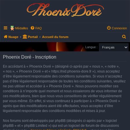
Phoenix Doré
Médailles
FAQ
Connexion
R
Nuage
Portail
Accueil du forum
e
Langue :
c
Phoenix Doré - Inscription
h
e
En accédant à « Phoenix Doré » (désigné ci-après par « nous », « notre »,
« nos », « Phoenix Doré » et « https://nid.phoenix-dore.fr »), vous acceptez
r
d’être légalement responsable des conditions suivantes. Si vous n’acceptez
c
pas d’être légalement responsable de toutes les conditions suivantes, veuillez
h
ne pas utiliser et accéder à « Phoenix Doré ». Nous pouvons modifier ces
conditions à n’importe quel moment et nous essaierons de vous informer de
e
ces modifications, bien que nous vous conseillons de vérifier régulièrement
r
par vous-même. En effet, si vous continuez à participer à « Phoenix Doré »
après que des modifications aient été effectuées, vous acceptez d’être
légalement responsable des conditions modifiées et mises à jour.
Nos forums sont développés par phpBB (désignés ci-après par « logiciel
phpBB » et « phpBB Limited ») qui est un logiciel de forum de discussions