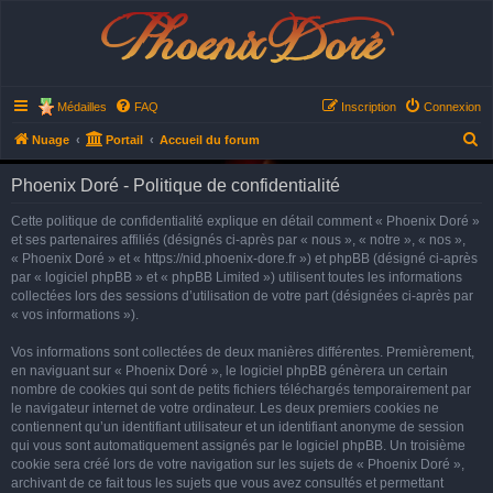
Phoenix Doré
Médailles
FAQ
Inscription
Connexion
R
Nuage
Portail
Accueil du forum
e
Phoenix Doré - Politique de confidentialité
c
h
Cette politique de confidentialité explique en détail comment « Phoenix Doré »
et ses partenaires affiliés (désignés ci-après par « nous », « notre », « nos »,
e
« Phoenix Doré » et « https://nid.phoenix-dore.fr ») et phpBB (désigné ci-après
r
par « logiciel phpBB » et « phpBB Limited ») utilisent toutes les informations
collectées lors des sessions d’utilisation de votre part (désignées ci-après par
c
« vos informations »).
h
e
Vos informations sont collectées de deux manières différentes. Premièrement,
en naviguant sur « Phoenix Doré », le logiciel phpBB génèrera un certain
r
nombre de cookies qui sont de petits fichiers téléchargés temporairement par
le navigateur internet de votre ordinateur. Les deux premiers cookies ne
contiennent qu’un identifiant utilisateur et un identifiant anonyme de session
qui vous sont automatiquement assignés par le logiciel phpBB. Un troisième
cookie sera créé lors de votre navigation sur les sujets de « Phoenix Doré »,
archivant de ce fait tous les sujets que vous avez consultés et permettant