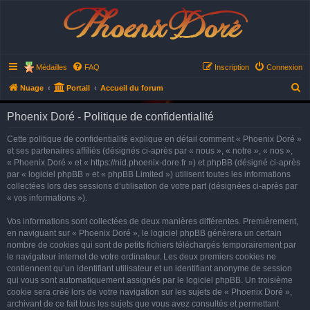
Phoenix Doré
Médailles
FAQ
Inscription
Connexion
R
Nuage
Portail
Accueil du forum
e
Phoenix Doré - Politique de confidentialité
c
h
Cette politique de confidentialité explique en détail comment « Phoenix Doré »
et ses partenaires affiliés (désignés ci-après par « nous », « notre », « nos »,
e
« Phoenix Doré » et « https://nid.phoenix-dore.fr ») et phpBB (désigné ci-après
r
par « logiciel phpBB » et « phpBB Limited ») utilisent toutes les informations
collectées lors des sessions d’utilisation de votre part (désignées ci-après par
c
« vos informations »).
h
e
Vos informations sont collectées de deux manières différentes. Premièrement,
en naviguant sur « Phoenix Doré », le logiciel phpBB génèrera un certain
r
nombre de cookies qui sont de petits fichiers téléchargés temporairement par
le navigateur internet de votre ordinateur. Les deux premiers cookies ne
contiennent qu’un identifiant utilisateur et un identifiant anonyme de session
qui vous sont automatiquement assignés par le logiciel phpBB. Un troisième
cookie sera créé lors de votre navigation sur les sujets de « Phoenix Doré »,
archivant de ce fait tous les sujets que vous avez consultés et permettant