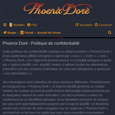
Phoenix Doré
Médailles
FAQ
Inscription
Connexion
R
Nuage
Portail
Accueil du forum
e
Phoenix Doré - Politique de confidentialité
c
h
Cette politique de confidentialité explique en détail comment « Phoenix Doré »
et ses partenaires affiliés (désignés ci-après par « nous », « notre », « nos »,
e
« Phoenix Doré » et « https://nid.phoenix-dore.fr ») et phpBB (désigné ci-après
r
par « logiciel phpBB » et « phpBB Limited ») utilisent toutes les informations
collectées lors des sessions d’utilisation de votre part (désignées ci-après par
c
« vos informations »).
h
e
Vos informations sont collectées de deux manières différentes. Premièrement,
en naviguant sur « Phoenix Doré », le logiciel phpBB génèrera un certain
r
nombre de cookies qui sont de petits fichiers téléchargés temporairement par
le navigateur internet de votre ordinateur. Les deux premiers cookies ne
contiennent qu’un identifiant utilisateur et un identifiant anonyme de session
qui vous sont automatiquement assignés par le logiciel phpBB. Un troisième
cookie sera créé lors de votre navigation sur les sujets de « Phoenix Doré »,
archivant de ce fait tous les sujets que vous avez consultés et permettant