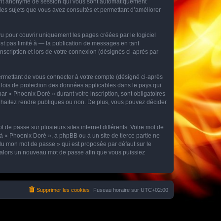
ifiant anonyme de session qui vous sont automatiquement
s les sujets que vous avez consultés et permettant d’améliorer
 pour couvrir uniquement les pages créées par le logiciel
t pas limité à — la publication de messages en tant
nscription et lors de votre connexion (désignés ci-après par
ermettant de vous connecter à votre compte (désigné ci-après
 lois de protection des données applicables dans le pays qui
ar « Phoenix Doré » durant votre inscription, sont obligatoires
ouhaitez rendre publiques ou non. De plus, vous pouvez décider
 de passe sur plusieurs sites internet différents. Votre mot de
 « Phoenix Doré », à phpBB ou à un site de tierce partie ne
du mon mot de passe » qui est proposée par défaut sur le
ra alors un nouveau mot de passe afin que vous puissiez
Supprimer les cookies
Fuseau horaire sur
UTC+02:00