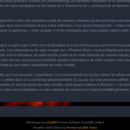
 Les deux premiers cookies ne contiennent qu’un identifiant utilisateur et un ident
rs de votre navigation sur les sujets de « Phoenix Doré », archivant de ce fait tou
galement créer une quatrième sorte de cookies, externes au document qui est prévu
que vous nous envoyez et que nous collectons. Ceci peut correspondre — mais n’es
ignée ci-après par « votre compte ») et les messages que vous publiez après votre i
igné ci-après par « votre nom d’utilisateur ») et un mot de passe personnel vous p
elle. Les informations de votre compte sur « Phoenix Doré » sont protégées par les
re nom d’utilisateur, de votre mot de passe et de votre adresse de courriel requis p
ns tous les cas, vous pouvez contrôler quelles informations de votre compte vous s
BB depuis une option disponible sur votre compte.
afin qu’il soit sécurisé. Cependant, il est recommandé de ne pas utiliser le même mot
, veillez donc à le conservez précieusement. En aucun cas une personne affiliée à
bliez le mot de passe de votre compte, vous pouvez utiliser la fonction « J’ai per
r votre nom d’utilisateur et votre adresse de courriel et le logiciel phpBB génére
Développé par
phpBB
® Forum Software © phpBB Limited
Prosilver Dark Edition by
Premium phpBB Styles