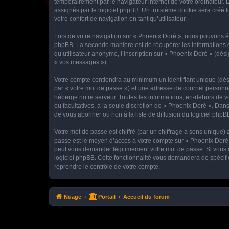
temporairement par le navigateur internet de votre ordinateur.
assignés par le logiciel phpBB. Un troisième cookie sera créé lo
votre confort de navigation en tant qu’utilisateur.
Lors de votre navigation sur « Phoenix Doré », nous pouvons é
phpBB. La seconde manière est de récupérer les informations 
qu’utilisateur anonyme, l’inscription sur « Phoenix Doré » (dés
« vos messages »).
Votre compte contiendra au minimum un identifiant unique (dés
par « votre mot de passe ») et une adresse de courriel personn
héberge notre serveur. Toutes les informations, en-dehors de vot
ou facultatives, à la seule discrétion de « Phoenix Doré ». Da
de vous abonner ou non à la liste de diffusion du logiciel php
Votre mot de passe est chiffré (par un chiffrage à sens unique) 
passe est le moyen d’accès à votre compte sur « Phoenix Doré »
peut vous demander légitimement votre mot de passe. Si vous ou
logiciel phpBB. Cette fonctionnalité vous demandera de spécifie
reprendre le contrôle de votre compte.
Nuage
Portail
Accueil du forum