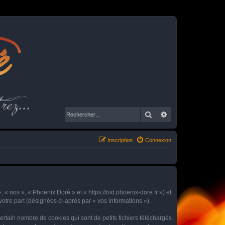
é
rez...
Rechercher
Recherche avancé
Inscription
Connexion
 « nos », « Phoenix Doré » et « https://nid.phoenix-dore.fr ») et
votre part (désignées ci-après par « vos informations »).
rtain nombre de cookies qui sont de petits fichiers téléchargés