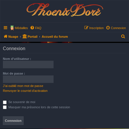
Phoenix Doré
Médailles
FAQ
Inscription
Connexion
R
Nuage
Portail
Accueil du forum
e
Connexion
c
h
Nom d’utilisateur :
e
r
Mot de passe :
c
h
J’ai oublié mon mot de passe
Renvoyer le courriel d’activation
e
r
Se souvenir de moi
Masquer ma présence lors de cette session