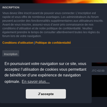
INSCRIPTION
Vous devez être inscrit avant de pouvoir vous connecter. L’inscription est
rapide et vous offre de nombreux avantages. Les administrateurs du forum
peuvent accorder des fonctionnalités supplémentaires aux utilisateurs inscrits.
Avant de vous inscrire, assurez-vous d’avoir pris connaissance de nos
conditions d’utilisation et de notre politique de confidentialité. Veuillez
également prendre le temps de consulter attentivement toutes les règles du
forum lors de votre navigation.
Conditions d’utilisation
|
Politique de confidentialité
Inscription
En poursuivant votre navigation sur ce site, vous
acceptez l’utilisation de cookies vous permettant
Nuage
Portail
Accueil du forum
Fuseau horaire sur
UTC+02:00
de bénéficier d’une expérience de navigation
Développé par
phpBB
® Forum Software © phpBB Limited
optimale.
En savoir plus…
Prosilver Dark Edition by
Premium phpBB Styles
Traduction française officielle
©
Qiaeru
Confidentialité
|
Conditions
J’accepte