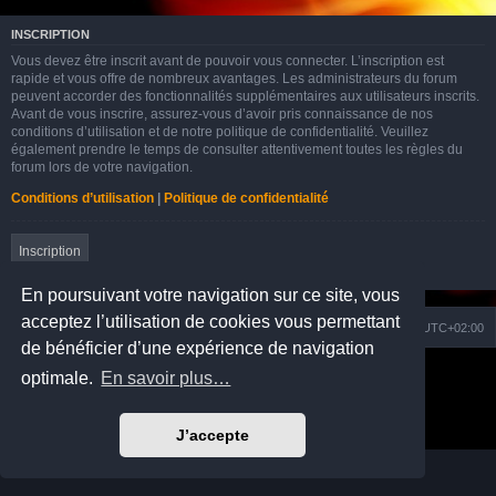
INSCRIPTION
Vous devez être inscrit avant de pouvoir vous connecter. L’inscription est
rapide et vous offre de nombreux avantages. Les administrateurs du forum
peuvent accorder des fonctionnalités supplémentaires aux utilisateurs inscrits.
Avant de vous inscrire, assurez-vous d’avoir pris connaissance de nos
conditions d’utilisation et de notre politique de confidentialité. Veuillez
également prendre le temps de consulter attentivement toutes les règles du
forum lors de votre navigation.
Conditions d’utilisation
|
Politique de confidentialité
Inscription
En poursuivant votre navigation sur ce site, vous
acceptez l’utilisation de cookies vous permettant
Nuage
Portail
Accueil du forum
Fuseau horaire sur
UTC+02:00
de bénéficier d’une expérience de navigation
Développé par
phpBB
® Forum Software © phpBB Limited
optimale.
En savoir plus…
Prosilver Dark Edition by
Premium phpBB Styles
Traduction française officielle
©
Qiaeru
Confidentialité
|
Conditions
J’accepte