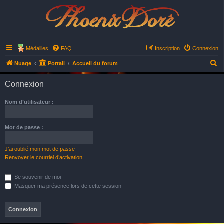
Phoenix Doré
Médailles
FAQ
Inscription
Connexion
R
Nuage
Portail
Accueil du forum
e
Connexion
c
h
Nom d’utilisateur :
e
r
Mot de passe :
c
h
J’ai oublié mon mot de passe
Renvoyer le courriel d’activation
e
r
Se souvenir de moi
Masquer ma présence lors de cette session