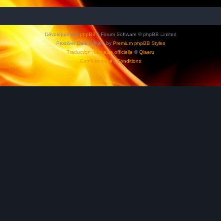
Développé par
phpBB
® Forum Software © phpBB Limited
Prosilver Dark Edition by
Premium phpBB Styles
Traduction française officielle
©
Qiaeru
Confidentialité
|
Conditions