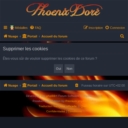
Phoenix Doré
Médailles
FAQ
Inscription
Connexion
R
Nuage
Portail
Accueil du forum
e
Supprimer les cookies
c
h
Êtes-vous sûr de vouloir supprimer les cookies de ce forum ?
e
r
c
h
Nuage
Portail
Accueil du forum
Fuseau horaire sur
UTC+02:00
e
Développé par
phpBB
® Forum Software © phpBB Limited
r
Prosilver Dark Edition by
Premium phpBB Styles
Traduction française officielle
©
Qiaeru
Confidentialité
|
Conditions