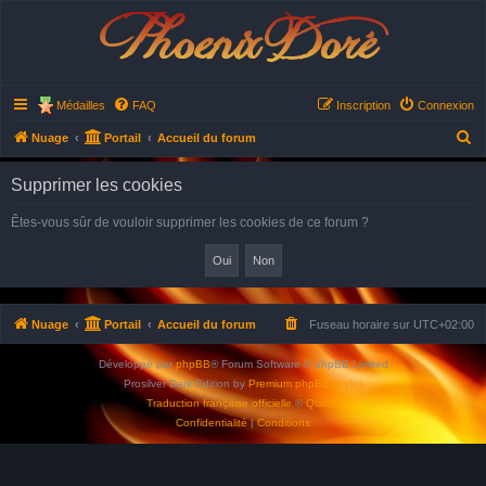
Phoenix Doré
Médailles
FAQ
Inscription
Connexion
R
Nuage
Portail
Accueil du forum
e
Supprimer les cookies
c
h
Êtes-vous sûr de vouloir supprimer les cookies de ce forum ?
e
r
c
h
Nuage
Portail
Accueil du forum
Fuseau horaire sur
UTC+02:00
e
Développé par
phpBB
® Forum Software © phpBB Limited
r
Prosilver Dark Edition by
Premium phpBB Styles
Traduction française officielle
©
Qiaeru
Confidentialité
|
Conditions