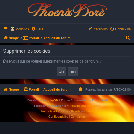
Phoenix Doré
Médailles
FAQ
Inscription
Connexion
R
Nuage
Portail
Accueil du forum
e
Supprimer les cookies
c
h
Êtes-vous sûr de vouloir supprimer les cookies de ce forum ?
e
r
c
h
Nuage
Portail
Accueil du forum
Fuseau horaire sur
UTC+02:00
e
Développé par
phpBB
® Forum Software © phpBB Limited
r
Prosilver Dark Edition by
Premium phpBB Styles
Traduction française officielle
©
Qiaeru
Confidentialité
|
Conditions