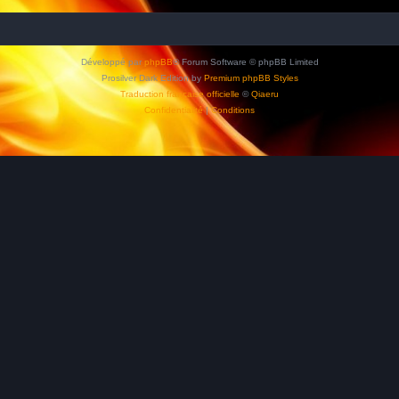
Développé par
phpBB
® Forum Software © phpBB Limited
Prosilver Dark Edition by
Premium phpBB Styles
Traduction française officielle
©
Qiaeru
Confidentialité
|
Conditions