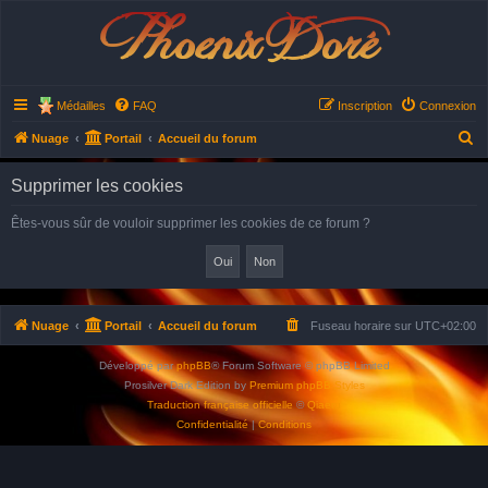
Phoenix Doré
Médailles
FAQ
Inscription
Connexion
R
Nuage
Portail
Accueil du forum
e
Supprimer les cookies
c
h
Êtes-vous sûr de vouloir supprimer les cookies de ce forum ?
e
r
c
h
Nuage
Portail
Accueil du forum
Fuseau horaire sur
UTC+02:00
e
Développé par
phpBB
® Forum Software © phpBB Limited
r
Prosilver Dark Edition by
Premium phpBB Styles
Traduction française officielle
©
Qiaeru
Confidentialité
|
Conditions