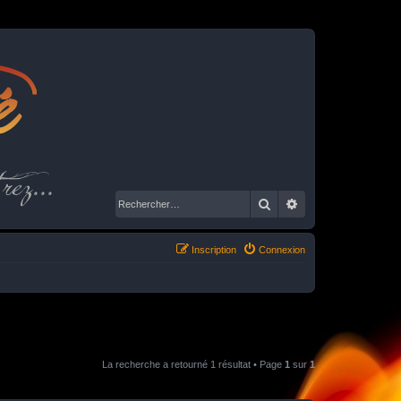
é
rez...
Rechercher
Recherche avancé
Inscription
Connexion
La recherche a retourné 1 résultat • Page
1
sur
1