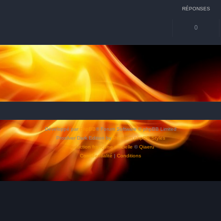
RÉPONSES
0
Développé par
phpBB
® Forum Software © phpBB Limited
Prosilver Dark Edition by
Premium phpBB Styles
Traduction française officielle
©
Qiaeru
Confidentialité
|
Conditions