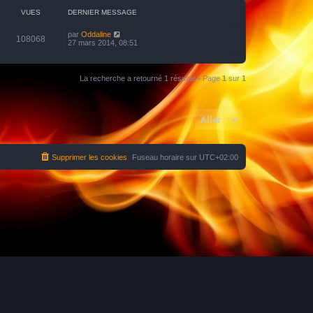
VUES
DERNIER MESSAGE
par
Oddaline
108068
27 mars 2014, 08:51
La recherche a retourné 1 résultat • Page
1
sur
1
Aller
Supprimer les cookies
Fuseau horaire sur
UTC+02:00