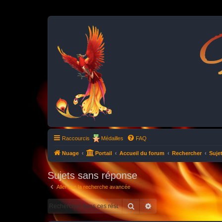
P
Raccourcis
Médailles
FAQ
Nuage
Portail
Accueil du forum
Rechercher
Suje
Sujets sans réponse
Aller sur la recherche avancée
Rechercher
Recherche avancée