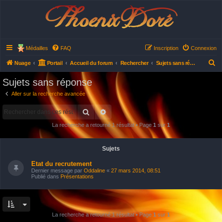
Phoenix Doré
Médailles
FAQ
Inscription
Connexion
R
Nuage
Portail
Accueil du forum
Rechercher
Sujets sans réponse
e
Sujets sans réponse
c
Aller sur la recherche avancée
h
Rechercher
Recherche avancée
e
r
La recherche a retourné 1 résultat • Page
1
sur
1
c
h
Sujets
e
Etat du recrutement
r
Dernier message par
Oddaline
«
27 mars 2014, 08:51
Publié dans
Présentations
La recherche a retourné 1 résultat • Page
1
sur
1