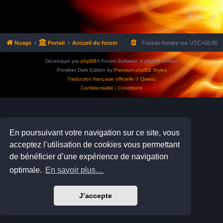
Aller
Nuage
Portail
Accueil du forum
Fuseau horaire sur
UTC+02:00
Développé par
phpBB
® Forum Software © phpBB Limited
Prosilver Dark Edition by
Premium phpBB Styles
Traduction française officielle
©
Qiaeru
Confidentialité
|
Conditions
En poursuivant votre navigation sur ce site, vous
acceptez l’utilisation de cookies vous permettant
de bénéficier d’une expérience de navigation
optimale.
En savoir plus…
J’accepte