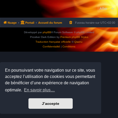
Aller
Nuage
Portail
Accueil du forum
Fuseau horaire sur
UTC+02:00
Développé par
phpBB
® Forum Software © phpBB Limited
Prosilver Dark Edition by
Premium phpBB Styles
Traduction française officielle
©
Qiaeru
Confidentialité
|
Conditions
En poursuivant votre navigation sur ce site, vous
acceptez l’utilisation de cookies vous permettant
de bénéficier d’une expérience de navigation
optimale.
En savoir plus…
J’accepte