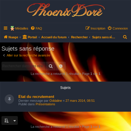
Phoenix Doré
Médailles
FAQ
Inscription
Connexion
R
Nuage
Portail
Accueil du forum
Rechercher
Sujets sans réponse
e
Sujets sans réponse
c
Aller sur la recherche avancée
h
Rechercher
Recherche avancée
e
r
La recherche a retourné 1 résultat • Page
1
sur
1
c
h
Sujets
e
Etat du recrutement
r
Dernier message par
Oddaline
«
27 mars 2014, 08:51
Publié dans
Présentations
La recherche a retourné 1 résultat • Page
1
sur
1