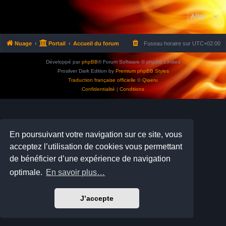
Aller
Nuage
Portail
Accueil du forum
Fuseau horaire sur
UTC+02:00
Développé par
phpBB
® Forum Software © phpBB Limited
Prosilver Dark Edition by
Premium phpBB Styles
Traduction française officielle
©
Qiaeru
Confidentialité
|
Conditions
En poursuivant votre navigation sur ce site, vous
acceptez l’utilisation de cookies vous permettant
de bénéficier d’une expérience de navigation
optimale.
En savoir plus…
J’accepte