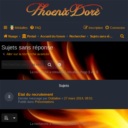
Phoenix Doré
Médailles
FAQ
Inscription
Connexion
R
Nuage
Portail
Accueil du forum
Rechercher
Sujets sans réponse
e
Sujets sans réponse
c
Aller sur la recherche avancée
h
Rechercher
Recherche avancée
e
r
La recherche a retourné 1 résultat • Page
1
sur
1
c
h
Sujets
e
Etat du recrutement
r
Dernier message par
Oddaline
«
27 mars 2014, 08:51
Publié dans
Présentations
La recherche a retourné 1 résultat • Page
1
sur
1