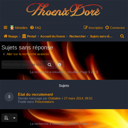
Phoenix Doré
Médailles
FAQ
Inscription
Connexion
R
Nuage
Portail
Accueil du forum
Rechercher
Sujets sans réponse
e
Sujets sans réponse
c
Aller sur la recherche avancée
h
Rechercher
Recherche avancée
e
r
La recherche a retourné 1 résultat • Page
1
sur
1
c
h
Sujets
e
Etat du recrutement
r
Dernier message par
Oddaline
«
27 mars 2014, 08:51
Publié dans
Présentations
La recherche a retourné 1 résultat • Page
1
sur
1