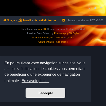
Aller
Nuage
Portail
Accueil du forum
Fuseau horaire sur
UTC+02:00
Développé par
phpBB
® Forum Software © phpBB Limited
Prosilver Dark Edition by
Premium phpBB Styles
Traduction française officielle
©
Qiaeru
Confidentialité
|
Conditions
En poursuivant votre navigation sur ce site, vous
acceptez l’utilisation de cookies vous permettant
de bénéficier d’une expérience de navigation
optimale.
En savoir plus…
J’accepte