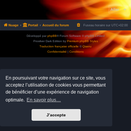
Aller
Nuage
Portail
Accueil du forum
Fuseau horaire sur
UTC+02:00
Développé par
phpBB
® Forum Software © phpBB Limited
Prosilver Dark Edition by
Premium phpBB Styles
Traduction française officielle
©
Qiaeru
Confidentialité
|
Conditions
En poursuivant votre navigation sur ce site, vous
acceptez l’utilisation de cookies vous permettant
de bénéficier d’une expérience de navigation
optimale.
En savoir plus…
J’accepte