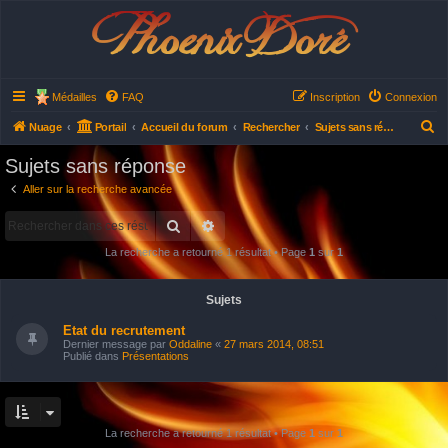
Phoenix Doré
Médailles
FAQ
Inscription
Connexion
R
Nuage
Portail
Accueil du forum
Rechercher
Sujets sans réponse
e
Sujets sans réponse
c
Aller sur la recherche avancée
h
Rechercher
Recherche avancée
e
r
La recherche a retourné 1 résultat • Page
1
sur
1
c
h
Sujets
e
Etat du recrutement
r
Dernier message par
Oddaline
«
27 mars 2014, 08:51
Publié dans
Présentations
La recherche a retourné 1 résultat • Page
1
sur
1