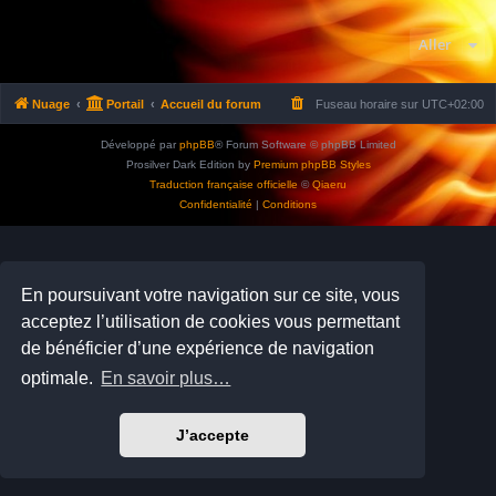
Aller
Nuage
Portail
Accueil du forum
Fuseau horaire sur
UTC+02:00
Développé par
phpBB
® Forum Software © phpBB Limited
Prosilver Dark Edition by
Premium phpBB Styles
Traduction française officielle
©
Qiaeru
Confidentialité
|
Conditions
En poursuivant votre navigation sur ce site, vous
acceptez l’utilisation de cookies vous permettant
de bénéficier d’une expérience de navigation
optimale.
En savoir plus…
J’accepte