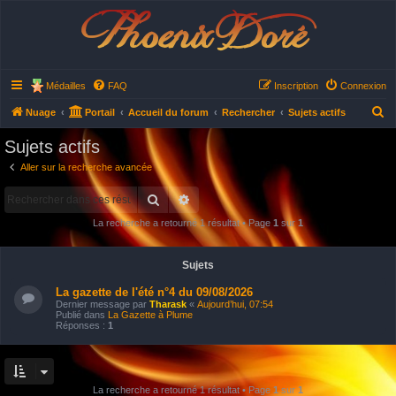
Phoenix Doré
Médailles
FAQ
Inscription
Connexion
R
Nuage
Portail
Accueil du forum
Rechercher
Sujets actifs
e
Sujets actifs
c
Aller sur la recherche avancée
h
Rechercher
Recherche avancée
e
r
La recherche a retourné 1 résultat • Page
1
sur
1
c
h
Sujets
e
La gazette de l'été n°4 du 09/08/2026
r
Dernier message par
Tharask
«
Aujourd’hui, 07:54
Publié dans
La Gazette à Plume
Réponses :
1
La recherche a retourné 1 résultat • Page
1
sur
1