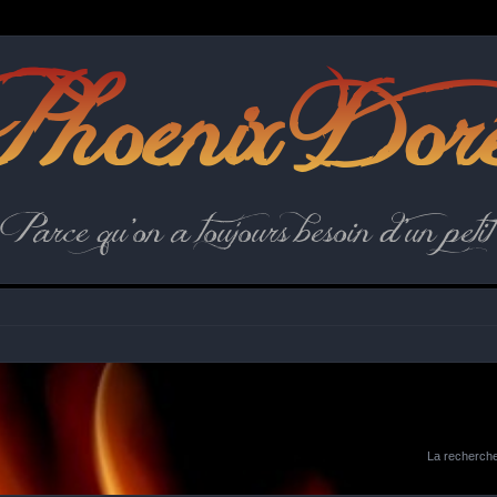
hoenix Dor
Parce qu'on a toujours besoin d'un petit 
La recherche