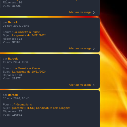
Réponses :
30
Vues :
41726
Aller au message
par
Barock
26 nov. 2024, 08:43
Forum :
La Gazette à Plume
Sujet :
La gazette du 24/11/2024
Réponses :
24
Vues :
31166
Aller au message
par
Barock
19 nov. 2024, 10:39
Forum :
La Gazette à Plume
Sujet :
La gazette du 10/11/2024
Réponses :
23
Vues :
29277
Aller au message
par
Barock
05 nov. 2024, 16:46
Forum :
Présentations
Sujet :
[Accepté] [TESO] Candidature këld Drogmat
Réponses :
37
Vues :
116971