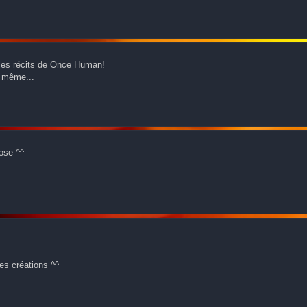
r les récits de Once Human!
d même...
pose ^^
tes créations ^^