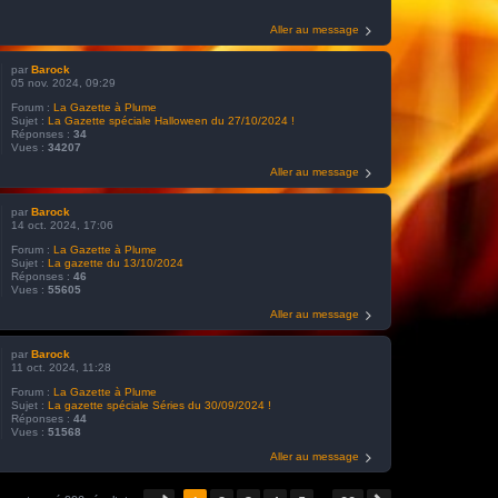
Aller au message
par
Barock
05 nov. 2024, 09:29
Forum :
La Gazette à Plume
Sujet :
La Gazette spéciale Halloween du 27/10/2024 !
Réponses :
34
Vues :
34207
Aller au message
par
Barock
14 oct. 2024, 17:06
Forum :
La Gazette à Plume
Sujet :
La gazette du 13/10/2024
Réponses :
46
Vues :
55605
Aller au message
par
Barock
11 oct. 2024, 11:28
Forum :
La Gazette à Plume
Sujet :
La gazette spéciale Séries du 30/09/2024 !
Réponses :
44
Vues :
51568
Aller au message