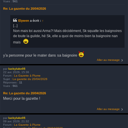
Vues :
561
Re: La gazette du 20/04/2026
Elywen
a écrit :
↑
[...]
Non mais toi aussi Arma?! Mais décidément, Sk squatte les baignoires
de toute la guilde, hé Sk, elle a quoi de moins bien ta baignoire nan
mais
y'a personne pour le mater dans sa baignoire
Aller au message
par
luckyluke05
22 avr. 2026, 15:36
Forum :
La Gazette à Plume
Sujet :
La gazette du 20/04/2026
Réponses :
11
Vues :
561
Re: La gazette du 20/04/2026
Merci pour la gazette !
Aller au message
par
luckyluke05
09 avr. 2026, 21:32
Forum :
La Gazette à Plume