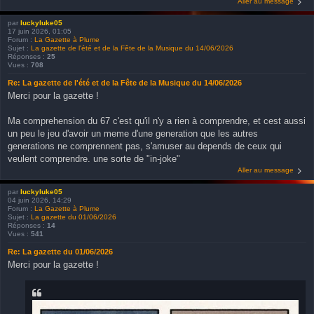
Aller au message
par
luckyluke05
17 juin 2026, 01:05
Forum :
La Gazette à Plume
Sujet :
La gazette de l'été et de la Fête de la Musique du 14/06/2026
Réponses :
25
Vues :
708
Re: La gazette de l'été et de la Fête de la Musique du 14/06/2026
Merci pour la gazette !
Ma comprehension du 67 c'est qu'il n'y a rien à comprendre, et cest aussi
un peu le jeu d'avoir un meme d'une generation que les autres
generations ne comprennent pas, s'amuser au depends de ceux qui
veulent comprendre. une sorte de "in-joke"
Aller au message
par
luckyluke05
04 juin 2026, 14:29
Forum :
La Gazette à Plume
Sujet :
La gazette du 01/06/2026
Réponses :
14
Vues :
541
Re: La gazette du 01/06/2026
Merci pour la gazette !