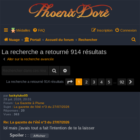
Phoenix Doré
Médailles
FAQ
Inscription
Connexion
R
Nuage
Portail
Accueil du forum
Rechercher
e
La recherche a retourné 914 résultats
c
Aller sur la recherche avancée
h
Rechercher
Recherche avancée
e
r
Page
1
sur
92
1
2
3
4
5
92
Su
La recherche a retourné 914 résultats
…
c
h
par
luckyluke05
28 juil. 2026, 20:01
e
Forum :
La Gazette à Plume
Sujet :
La gazette de l'été n°3 du 27/07/2026
r
Réponses :
20
Vues :
363
Re: La gazette de l'été n°3 du 27/07/2026
lol mais j'avais tout a fait l'intention de te la laisser
Spoiler :
: