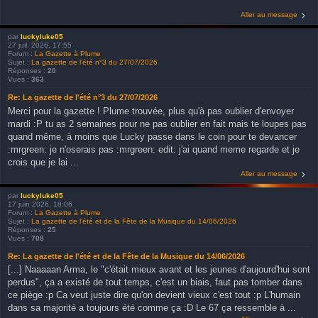
Aller au message
par
luckyluke05
27 juil. 2026, 17:55
Forum :
La Gazette à Plume
Sujet :
La gazette de l'été n°3 du 27/07/2026
Réponses :
20
Vues :
363
Re: La gazette de l'été n°3 du 27/07/2026
Merci pour la gazette ! Plume trouvée, plus qu'à pas oublier d'envoyer
mardi :P tu as 2 semaines pour ne pas oublier en fait mais te loupes pas
quand même, à moins que Lucky passe dans le coin pour te devancer
:mrgreen: je n'oserais pas :mrgreen: edit: j'ai quand meme regarde et je
crois que je lai ...
Aller au message
par
luckyluke05
17 juin 2026, 18:06
Forum :
La Gazette à Plume
Sujet :
La gazette de l'été et de la Fête de la Musique du 14/06/2026
Réponses :
25
Vues :
708
Re: La gazette de l'été et de la Fête de la Musique du 14/06/2026
[...] Naaaaan Arma, le "c'était mieux avant et les jeunes d'aujourd'hui sont
perdus", ça a existé de tout temps, c'est un biais, faut pas tomber dans
ce piège :p Ca veut juste dire qu'on devient vieux c'est tout :p L'humain
dans sa majorité a toujours été comme ça :D Le 67 ça ressemble à ...