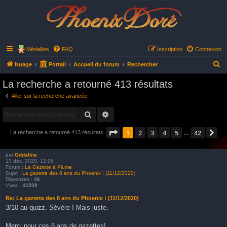
Phoenix Doré
Médailles
FAQ
Inscription
Connexion
R
Nuage
Portail
Accueil du forum
Rechercher
e
La recherche a retourné 413 résultats
c
Aller sur la recherche avancée
h
Rechercher
Recherche avancée
e
r
Page
1
sur
42
1
2
3
4
5
42
Su
La recherche a retourné 413 résultats
…
c
h
par
Oddaline
13 déc. 2020, 12:06
e
Forum :
La Gazette à Plume
Sujet :
La gazette des 8 ans du Phoenix ! (11/12/2020)
r
Réponses :
46
Vues :
41508
Re: La gazette des 8 ans du Phoenix ! (11/12/2020)
3/10 au quizz. Sévère ! Mais juste.
Merci pour ces 8 ans de gazettes!