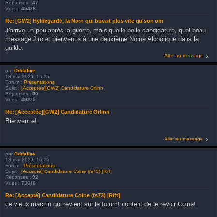
Réponses :
47
Vues :
45428
Re: [GW2] Hyldegardh, la Norn qui buvait plus vite qu'son om
J'arrive un peu après la guerre, mais quelle belle candidature, quel beau
message Jiro et bienvenue à une deuxième Norne Alcoolique dans la
guilde.
Aller au message
par
Oddaline
18 mai 2020, 16:25
Forum :
Présentations
Sujet :
[Acceptée][GW2] Candidature Orlinn
Réponses :
50
Vues :
49225
Re: [Acceptée][GW2] Candidature Orlinn
Bienvenue!
Aller au message
par
Oddaline
18 mai 2020, 16:25
Forum :
Présentations
Sujet :
[Accepté] Candidature Colne (fs73) [Rift]
Réponses :
92
Vues :
73646
Re: [Accepté] Candidature Colne (fs73) [Rift]
ce vieux machin qui revient sur le forum! content de te revoir Colne!