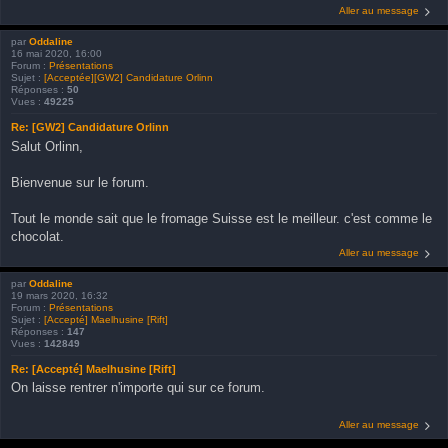
Aller au message
par
Oddaline
16 mai 2020, 16:00
Forum :
Présentations
Sujet :
[Acceptée][GW2] Candidature Orlinn
Réponses :
50
Vues :
49225
Re: [GW2] Candidature Orlinn
Salut Orlinn,
Bienvenue sur le forum.
Tout le monde sait que le fromage Suisse est le meilleur. c'est comme le
chocolat.
Aller au message
par
Oddaline
19 mars 2020, 16:32
Forum :
Présentations
Sujet :
[Accepté] Maelhusine [Rift]
Réponses :
147
Vues :
142849
Re: [Accepté] Maelhusine [Rift]
On laisse rentrer n'importe qui sur ce forum.
Aller au message