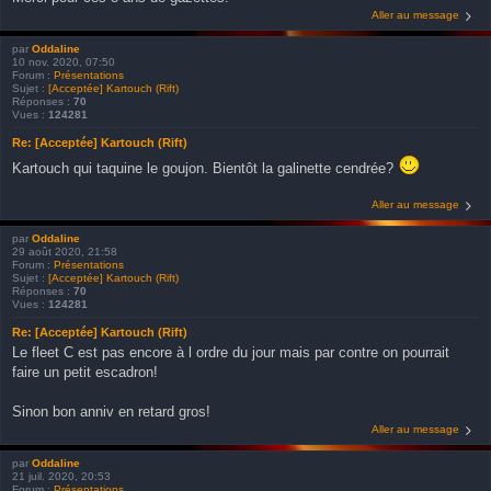
Aller au message
par
Oddaline
10 nov. 2020, 07:50
Forum :
Présentations
Sujet :
[Acceptée] Kartouch (Rift)
Réponses :
70
Vues :
124281
Re: [Acceptée] Kartouch (Rift)
Kartouch qui taquine le goujon. Bientôt la galinette cendrée?
Aller au message
par
Oddaline
29 août 2020, 21:58
Forum :
Présentations
Sujet :
[Acceptée] Kartouch (Rift)
Réponses :
70
Vues :
124281
Re: [Acceptée] Kartouch (Rift)
Le fleet C est pas encore à l ordre du jour mais par contre on pourrait
faire un petit escadron!
Sinon bon anniv en retard gros!
Aller au message
par
Oddaline
21 juil. 2020, 20:53
Forum :
Présentations