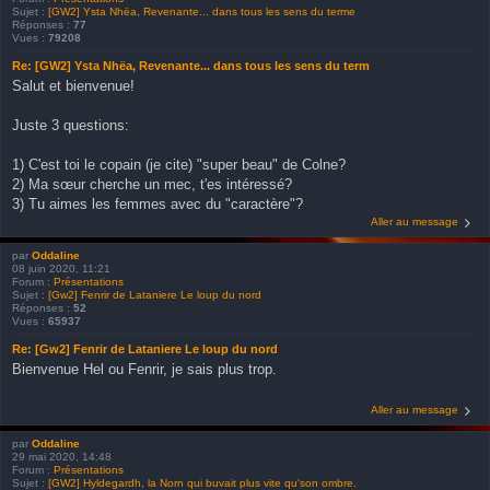
Sujet :
[GW2] Ysta Nhëa, Revenante... dans tous les sens du terme
Réponses :
77
Vues :
79208
Re: [GW2] Ysta Nhëa, Revenante... dans tous les sens du term
Salut et bienvenue!
Juste 3 questions:
1) C'est toi le copain (je cite) "super beau" de Colne?
2) Ma sœur cherche un mec, t'es intéressé?
3) Tu aimes les femmes avec du "caractère"?
Aller au message
par
Oddaline
08 juin 2020, 11:21
Forum :
Présentations
Sujet :
[Gw2] Fenrir de Lataniere Le loup du nord
Réponses :
52
Vues :
65937
Re: [Gw2] Fenrir de Lataniere Le loup du nord
Bienvenue Hel ou Fenrir, je sais plus trop.
Aller au message
par
Oddaline
29 mai 2020, 14:48
Forum :
Présentations
Sujet :
[GW2] Hyldegardh, la Norn qui buvait plus vite qu'son ombre.