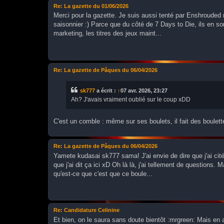
Re: La gazette du 01/06/2026
Merci pour la gazette. Je suis aussi tenté par Enshrouded ma
saisonnier :) Parce que du côté de 7 Days to Die, ils en so
marketing, les titres des jeux maint...
Re: La gazette de Pâques du 06/04/2026
sk777
a écrit :
↑
07 avr. 2026, 23:27
Ah? J'avais vraiment oublié sur le coup xDD
C'est un comble : même sur ses boulets, il fait des boulet
Re: La gazette de Pâques du 06/04/2026
Yamete kudasai sk777 sama! J'ai envie de dire que j'ai cit
que j'ai dit ça ici xD Oh là là, j'ai tellement de questions. 
qu'est-ce que c'est que ce boule...
Re: Candidature Celinine
Et bien, on le saura sans doute bientôt :mrgreen: Mais en a