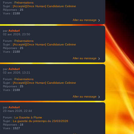
Forum :
Présentations
Sujet :
[Accepté][Once Human] Candidature Celinine
Réponses :
25
Vues :
2188
Aller au message
par
Ashdurl
02 avr. 2026, 23:50
Forum :
Présentations
Sujet :
[Accepté][Once Human] Candidature Celinine
Réponses :
25
Vues :
2188
Aller au message
par
Ashdurl
02 avr. 2026, 13:21
Forum :
Présentations
Sujet :
[Accepté][Once Human] Candidature Celinine
Réponses :
25
Vues :
2188
Aller au message
par
Ashdurl
23 mars 2026, 22:44
Forum :
La Gazette à Plume
Sujet :
La gazette du printemps du 23/03/2026
Réponses :
18
Vues :
1527