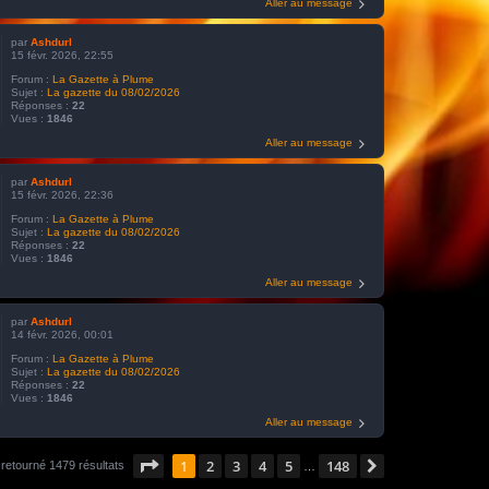
Aller au message
par
Ashdurl
15 févr. 2026, 22:55
Forum :
La Gazette à Plume
Sujet :
La gazette du 08/02/2026
Réponses :
22
Vues :
1846
Aller au message
par
Ashdurl
15 févr. 2026, 22:36
Forum :
La Gazette à Plume
Sujet :
La gazette du 08/02/2026
Réponses :
22
Vues :
1846
Aller au message
par
Ashdurl
14 févr. 2026, 00:01
Forum :
La Gazette à Plume
Sujet :
La gazette du 08/02/2026
Réponses :
22
Vues :
1846
Aller au message
Page
1
sur
148
1
2
3
4
5
148
Suivant
 retourné 1479 résultats
…