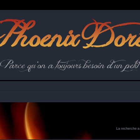
hoenix Dor
Parce qu'on a toujours besoin d'un petit 
La recherche a