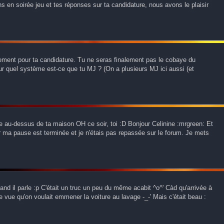
s en soirée jeu et tes réponses sur ta candidature, nous avons le plaisir
utement pour ta candidature. Tu ne seras finalement pas le cobaye du
r quel système est-ce que tu MJ ? (On a plusieurs MJ ici aussi (et
e au-dessus de ta maison OH ce soir, toi :D Bonjour Celinine :mrgreen: Et
car ma pause est terminée et je n'étais pas repassée sur le forum. Je mets
d il parle :p C'était un truc un peu du même acabit ^o^' Càd qu'arrivée à
de vue qu'on voulait emmener la voiture au lavage -_-' Mais c'était beau :