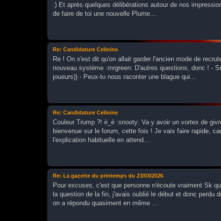
:) Et après quelques délibérations autour de nos impression
de faire de toi une nouvelle Plume...
Re: Candidature Celinine
Re ! On s'est dit qu'on allait garder l'ancien mode de recr
nouveau système :mrgreen: D'autres questions, donc ! - Su
joueurs)) - Peux-tu nous raconter une blague qui...
Re: Candidature Celinine
Couleur Trump ?! è_é :snooty: Va y avoir un vortex de givr
bienvenue sur le forum, cette fois ! Je vais faire rapide, 
l'explication habituelle en attend...
Re: La gazette du printemps du 23/03/2026
Pour excuses, c'est que personne n'écoute vraiment Sk quan
la question de la fin, j'avais oublié le début et donc perdu 
on a répondu quasiment en même ...