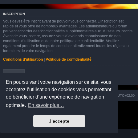
INSCRIPTION
Vous devez être inscrit avant de pouvoir vous connecter. L’inscription est
rapide et vous offre de nombreux avantages. Les administrateurs du forum
peuvent accorder des fonctionnalités supplémentaires aux utilisateurs inscrits.
Avant de vous inscrire, assurez-vous d’avoir pris connaissance de nos
conditions d’utilisation et de notre politique de confidentialité. Veuillez
également prendre le temps de consulter attentivement toutes les règles du
forum lors de votre navigation.
Conditions d’utilisation
|
Politique de confidentialité
Inscription
En poursuivant votre navigation sur ce site, vous
acceptez l’utilisation de cookies vous permettant
Nuage
Portail
Accueil du forum
Fuseau horaire sur
UTC+02:00
de bénéficier d’une expérience de navigation
optimale.
En savoir plus…
Développé par
phpBB
® Forum Software © phpBB Limited
Prosilver Dark Edition by
Premium phpBB Styles
Traduction française officielle
©
Qiaeru
J’accepte
Confidentialité
|
Conditions