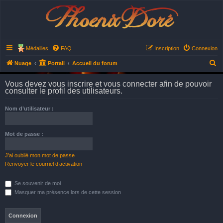
Phoenix Doré
Médailles
FAQ
Inscription
Connexion
R
Nuage
Portail
Accueil du forum
e
Vous devez vous inscrire et vous connecter afin de pouvoir
c
consulter le profil des utilisateurs.
h
Nom d’utilisateur :
e
r
Mot de passe :
c
h
J’ai oublié mon mot de passe
e
Renvoyer le courriel d’activation
r
Se souvenir de moi
Masquer ma présence lors de cette session