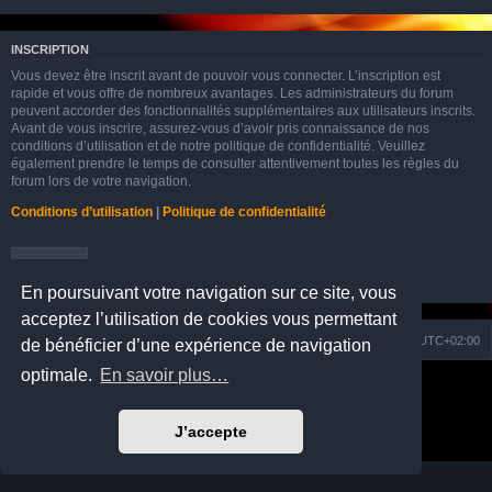
INSCRIPTION
Vous devez être inscrit avant de pouvoir vous connecter. L’inscription est
rapide et vous offre de nombreux avantages. Les administrateurs du forum
peuvent accorder des fonctionnalités supplémentaires aux utilisateurs inscrits.
Avant de vous inscrire, assurez-vous d’avoir pris connaissance de nos
conditions d’utilisation et de notre politique de confidentialité. Veuillez
également prendre le temps de consulter attentivement toutes les règles du
forum lors de votre navigation.
Conditions d’utilisation
|
Politique de confidentialité
Inscription
En poursuivant votre navigation sur ce site, vous
acceptez l’utilisation de cookies vous permettant
Nuage
Portail
Accueil du forum
Fuseau horaire sur
UTC+02:00
de bénéficier d’une expérience de navigation
optimale.
En savoir plus…
Développé par
phpBB
® Forum Software © phpBB Limited
Prosilver Dark Edition by
Premium phpBB Styles
Traduction française officielle
©
Qiaeru
J’accepte
Confidentialité
|
Conditions