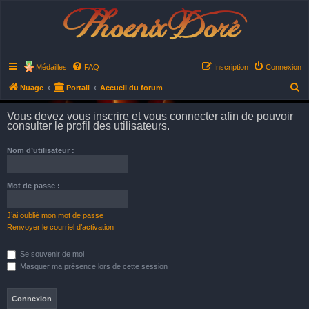
Phoenix Doré
Médailles
FAQ
Inscription
Connexion
R
Nuage
Portail
Accueil du forum
e
Vous devez vous inscrire et vous connecter afin de pouvoir
c
consulter le profil des utilisateurs.
h
Nom d’utilisateur :
e
r
Mot de passe :
c
h
J’ai oublié mon mot de passe
e
Renvoyer le courriel d’activation
r
Se souvenir de moi
Masquer ma présence lors de cette session