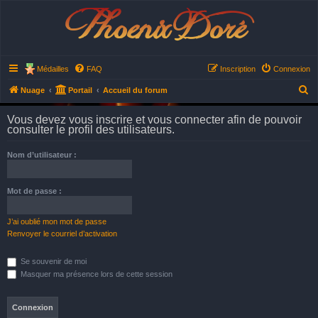
Phoenix Doré
Médailles
FAQ
Inscription
Connexion
R
Nuage
Portail
Accueil du forum
e
Vous devez vous inscrire et vous connecter afin de pouvoir
c
consulter le profil des utilisateurs.
h
Nom d’utilisateur :
e
r
Mot de passe :
c
h
J’ai oublié mon mot de passe
e
Renvoyer le courriel d’activation
r
Se souvenir de moi
Masquer ma présence lors de cette session