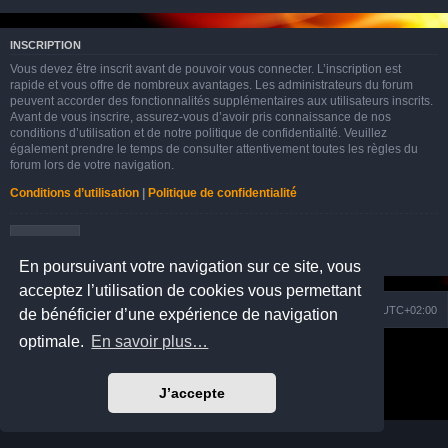
INSCRIPTION
Vous devez être inscrit avant de pouvoir vous connecter. L’inscription est
rapide et vous offre de nombreux avantages. Les administrateurs du forum
peuvent accorder des fonctionnalités supplémentaires aux utilisateurs inscrits.
Avant de vous inscrire, assurez-vous d’avoir pris connaissance de nos
conditions d’utilisation et de notre politique de confidentialité. Veuillez
également prendre le temps de consulter attentivement toutes les règles du
forum lors de votre navigation.
Conditions d’utilisation
|
Politique de confidentialité
Inscription
En poursuivant votre navigation sur ce site, vous
acceptez l’utilisation de cookies vous permettant
Nuage
Portail
Accueil du forum
Fuseau horaire sur
UTC+02:00
de bénéficier d’une expérience de navigation
optimale.
En savoir plus…
Développé par
phpBB
® Forum Software © phpBB Limited
Prosilver Dark Edition by
Premium phpBB Styles
Traduction française officielle
©
Qiaeru
J’accepte
Confidentialité
|
Conditions