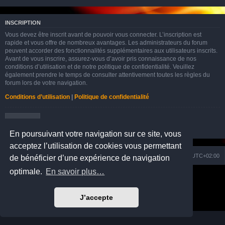
INSCRIPTION
Vous devez être inscrit avant de pouvoir vous connecter. L’inscription est
rapide et vous offre de nombreux avantages. Les administrateurs du forum
peuvent accorder des fonctionnalités supplémentaires aux utilisateurs inscrits.
Avant de vous inscrire, assurez-vous d’avoir pris connaissance de nos
conditions d’utilisation et de notre politique de confidentialité. Veuillez
également prendre le temps de consulter attentivement toutes les règles du
forum lors de votre navigation.
Conditions d’utilisation
|
Politique de confidentialité
Inscription
En poursuivant votre navigation sur ce site, vous
acceptez l’utilisation de cookies vous permettant
Nuage
Portail
Accueil du forum
Fuseau horaire sur
UTC+02:00
de bénéficier d’une expérience de navigation
optimale.
En savoir plus…
Développé par
phpBB
® Forum Software © phpBB Limited
Prosilver Dark Edition by
Premium phpBB Styles
Traduction française officielle
©
Qiaeru
J’accepte
Confidentialité
|
Conditions