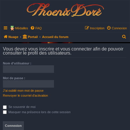
Phoenix Doré
Médailles
FAQ
Inscription
Connexion
R
Nuage
Portail
Accueil du forum
e
Vous devez vous inscrire et vous connecter afin de pouvoir
c
consulter le profil des utilisateurs.
h
Nom d’utilisateur :
e
r
Mot de passe :
c
h
J’ai oublié mon mot de passe
e
Renvoyer le courriel d’activation
r
Se souvenir de moi
Masquer ma présence lors de cette session