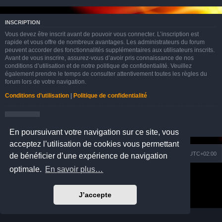
INSCRIPTION
Vous devez être inscrit avant de pouvoir vous connecter. L’inscription est
rapide et vous offre de nombreux avantages. Les administrateurs du forum
peuvent accorder des fonctionnalités supplémentaires aux utilisateurs inscrits.
Avant de vous inscrire, assurez-vous d’avoir pris connaissance de nos
conditions d’utilisation et de notre politique de confidentialité. Veuillez
également prendre le temps de consulter attentivement toutes les règles du
forum lors de votre navigation.
Conditions d’utilisation
|
Politique de confidentialité
Inscription
En poursuivant votre navigation sur ce site, vous
acceptez l’utilisation de cookies vous permettant
Nuage
Portail
Accueil du forum
Fuseau horaire sur
UTC+02:00
de bénéficier d’une expérience de navigation
optimale.
En savoir plus…
Développé par
phpBB
® Forum Software © phpBB Limited
Prosilver Dark Edition by
Premium phpBB Styles
Traduction française officielle
©
Qiaeru
J’accepte
Confidentialité
|
Conditions