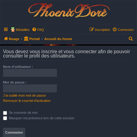
Phoenix Doré
Médailles
FAQ
Inscription
Connexion
R
Nuage
Portail
Accueil du forum
e
Vous devez vous inscrire et vous connecter afin de pouvoir
c
consulter le profil des utilisateurs.
h
Nom d’utilisateur :
e
r
Mot de passe :
c
h
J’ai oublié mon mot de passe
e
Renvoyer le courriel d’activation
r
Se souvenir de moi
Masquer ma présence lors de cette session