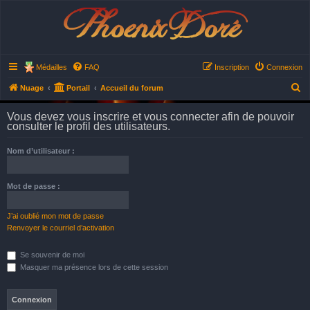
Phoenix Doré
Médailles
FAQ
Inscription
Connexion
R
Nuage
Portail
Accueil du forum
e
Vous devez vous inscrire et vous connecter afin de pouvoir
c
consulter le profil des utilisateurs.
h
Nom d’utilisateur :
e
r
Mot de passe :
c
h
J’ai oublié mon mot de passe
e
Renvoyer le courriel d’activation
r
Se souvenir de moi
Masquer ma présence lors de cette session