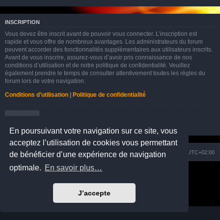
INSCRIPTION
Vous devez être inscrit avant de pouvoir vous connecter. L’inscription est
rapide et vous offre de nombreux avantages. Les administrateurs du forum
peuvent accorder des fonctionnalités supplémentaires aux utilisateurs inscrits.
Avant de vous inscrire, assurez-vous d’avoir pris connaissance de nos
conditions d’utilisation et de notre politique de confidentialité. Veuillez
également prendre le temps de consulter attentivement toutes les règles du
forum lors de votre navigation.
Conditions d’utilisation
|
Politique de confidentialité
Inscription
En poursuivant votre navigation sur ce site, vous
acceptez l’utilisation de cookies vous permettant
Nuage
Portail
Accueil du forum
Fuseau horaire sur
UTC+02:00
de bénéficier d’une expérience de navigation
optimale.
En savoir plus…
Développé par
phpBB
® Forum Software © phpBB Limited
Prosilver Dark Edition by
Premium phpBB Styles
Traduction française officielle
©
Qiaeru
J’accepte
Confidentialité
|
Conditions