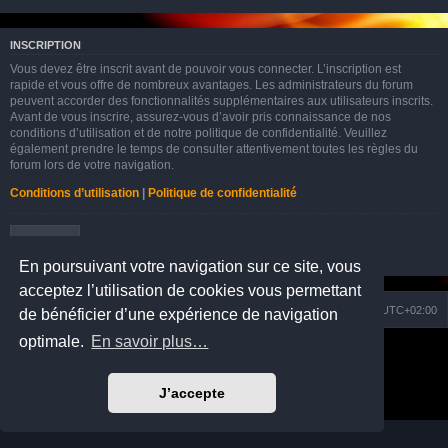
INSCRIPTION
Vous devez être inscrit avant de pouvoir vous connecter. L’inscription est
rapide et vous offre de nombreux avantages. Les administrateurs du forum
peuvent accorder des fonctionnalités supplémentaires aux utilisateurs inscrits.
Avant de vous inscrire, assurez-vous d’avoir pris connaissance de nos
conditions d’utilisation et de notre politique de confidentialité. Veuillez
également prendre le temps de consulter attentivement toutes les règles du
forum lors de votre navigation.
Conditions d’utilisation
|
Politique de confidentialité
Inscription
En poursuivant votre navigation sur ce site, vous
acceptez l’utilisation de cookies vous permettant
Nuage
Portail
Accueil du forum
Fuseau horaire sur
UTC+02:00
de bénéficier d’une expérience de navigation
optimale.
En savoir plus…
Développé par
phpBB
® Forum Software © phpBB Limited
Prosilver Dark Edition by
Premium phpBB Styles
Traduction française officielle
©
Qiaeru
J’accepte
Confidentialité
|
Conditions