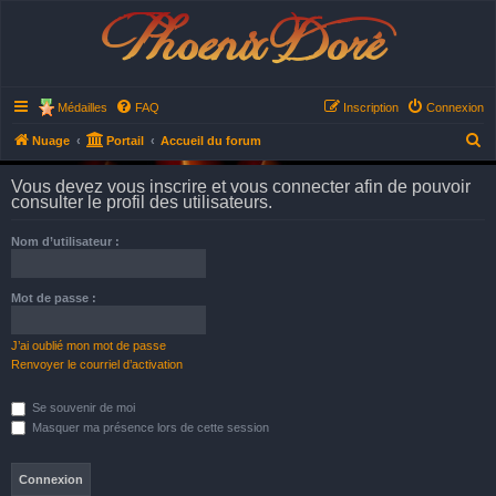
Phoenix Doré
Médailles
FAQ
Inscription
Connexion
R
Nuage
Portail
Accueil du forum
e
Vous devez vous inscrire et vous connecter afin de pouvoir
c
consulter le profil des utilisateurs.
h
Nom d’utilisateur :
e
r
Mot de passe :
c
h
J’ai oublié mon mot de passe
e
Renvoyer le courriel d’activation
r
Se souvenir de moi
Masquer ma présence lors de cette session