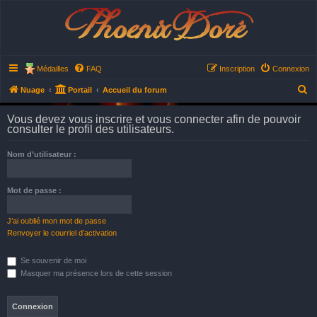
Phoenix Doré
Médailles
FAQ
Inscription
Connexion
R
Nuage
Portail
Accueil du forum
e
Vous devez vous inscrire et vous connecter afin de pouvoir
c
consulter le profil des utilisateurs.
h
Nom d’utilisateur :
e
r
Mot de passe :
c
h
J’ai oublié mon mot de passe
e
Renvoyer le courriel d’activation
r
Se souvenir de moi
Masquer ma présence lors de cette session