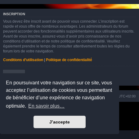
INSCRIPTION
Vous devez être inscrit avant de pouvoir vous connecter. L’inscription est
rapide et vous offre de nombreux avantages. Les administrateurs du forum
peuvent accorder des fonctionnalités supplémentaires aux utilisateurs inscrits.
Avant de vous inscrire, assurez-vous d’avoir pris connaissance de nos
conditions d’utilisation et de notre politique de confidentialité. Veuillez
également prendre le temps de consulter attentivement toutes les règles du
forum lors de votre navigation.
Conditions d’utilisation
|
Politique de confidentialité
Inscription
En poursuivant votre navigation sur ce site, vous
acceptez l’utilisation de cookies vous permettant
Nuage
Portail
Accueil du forum
Fuseau horaire sur
UTC+02:00
de bénéficier d’une expérience de navigation
optimale.
En savoir plus…
Développé par
phpBB
® Forum Software © phpBB Limited
Prosilver Dark Edition by
Premium phpBB Styles
Traduction française officielle
©
Qiaeru
J’accepte
Confidentialité
|
Conditions