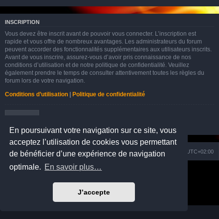
INSCRIPTION
Vous devez être inscrit avant de pouvoir vous connecter. L’inscription est
rapide et vous offre de nombreux avantages. Les administrateurs du forum
peuvent accorder des fonctionnalités supplémentaires aux utilisateurs inscrits.
Avant de vous inscrire, assurez-vous d’avoir pris connaissance de nos
conditions d’utilisation et de notre politique de confidentialité. Veuillez
également prendre le temps de consulter attentivement toutes les règles du
forum lors de votre navigation.
Conditions d’utilisation
|
Politique de confidentialité
Inscription
En poursuivant votre navigation sur ce site, vous
acceptez l’utilisation de cookies vous permettant
Nuage
Portail
Accueil du forum
Fuseau horaire sur
UTC+02:00
de bénéficier d’une expérience de navigation
optimale.
En savoir plus…
Développé par
phpBB
® Forum Software © phpBB Limited
Prosilver Dark Edition by
Premium phpBB Styles
Traduction française officielle
©
Qiaeru
J’accepte
Confidentialité
|
Conditions