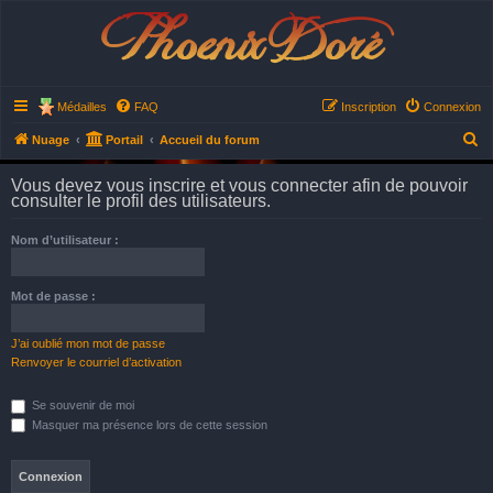
Phoenix Doré
Médailles
FAQ
Inscription
Connexion
R
Nuage
Portail
Accueil du forum
e
Vous devez vous inscrire et vous connecter afin de pouvoir
c
consulter le profil des utilisateurs.
h
Nom d’utilisateur :
e
r
Mot de passe :
c
h
J’ai oublié mon mot de passe
e
Renvoyer le courriel d’activation
r
Se souvenir de moi
Masquer ma présence lors de cette session