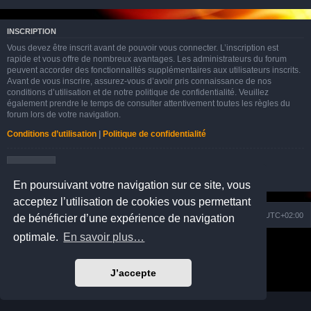
INSCRIPTION
Vous devez être inscrit avant de pouvoir vous connecter. L’inscription est
rapide et vous offre de nombreux avantages. Les administrateurs du forum
peuvent accorder des fonctionnalités supplémentaires aux utilisateurs inscrits.
Avant de vous inscrire, assurez-vous d’avoir pris connaissance de nos
conditions d’utilisation et de notre politique de confidentialité. Veuillez
également prendre le temps de consulter attentivement toutes les règles du
forum lors de votre navigation.
Conditions d’utilisation
|
Politique de confidentialité
Inscription
En poursuivant votre navigation sur ce site, vous
acceptez l’utilisation de cookies vous permettant
Nuage
Portail
Accueil du forum
Fuseau horaire sur
UTC+02:00
de bénéficier d’une expérience de navigation
optimale.
En savoir plus…
Développé par
phpBB
® Forum Software © phpBB Limited
Prosilver Dark Edition by
Premium phpBB Styles
Traduction française officielle
©
Qiaeru
J’accepte
Confidentialité
|
Conditions