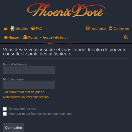
Phoenix Doré
Médailles
FAQ
Inscription
Connexion
R
Nuage
Portail
Accueil du forum
e
Vous devez vous inscrire et vous connecter afin de pouvoir
c
consulter le profil des utilisateurs.
h
Nom d’utilisateur :
e
r
Mot de passe :
c
h
J’ai oublié mon mot de passe
e
Renvoyer le courriel d’activation
r
Se souvenir de moi
Masquer ma présence lors de cette session