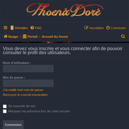
Phoenix Doré
Médailles
FAQ
Inscription
Connexion
R
Nuage
Portail
Accueil du forum
e
Vous devez vous inscrire et vous connecter afin de pouvoir
c
consulter le profil des utilisateurs.
h
Nom d’utilisateur :
e
r
Mot de passe :
c
h
J’ai oublié mon mot de passe
e
Renvoyer le courriel d’activation
r
Se souvenir de moi
Masquer ma présence lors de cette session