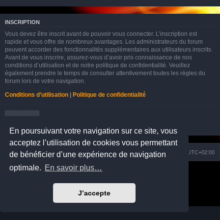
INSCRIPTION
Vous devez être inscrit avant de pouvoir vous connecter. L’inscription est
rapide et vous offre de nombreux avantages. Les administrateurs du forum
peuvent accorder des fonctionnalités supplémentaires aux utilisateurs inscrits.
Avant de vous inscrire, assurez-vous d’avoir pris connaissance de nos
conditions d’utilisation et de notre politique de confidentialité. Veuillez
également prendre le temps de consulter attentivement toutes les règles du
forum lors de votre navigation.
Conditions d’utilisation
|
Politique de confidentialité
Inscription
En poursuivant votre navigation sur ce site, vous
acceptez l’utilisation de cookies vous permettant
Nuage
Portail
Accueil du forum
Fuseau horaire sur
UTC+02:00
de bénéficier d’une expérience de navigation
optimale.
En savoir plus…
Développé par
phpBB
® Forum Software © phpBB Limited
Prosilver Dark Edition by
Premium phpBB Styles
Traduction française officielle
©
Qiaeru
J’accepte
Confidentialité
|
Conditions