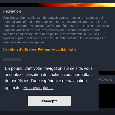
INSCRIPTION
Vous devez être inscrit avant de pouvoir vous connecter. L’inscription est
rapide et vous offre de nombreux avantages. Les administrateurs du forum
peuvent accorder des fonctionnalités supplémentaires aux utilisateurs inscrits.
Avant de vous inscrire, assurez-vous d’avoir pris connaissance de nos
conditions d’utilisation et de notre politique de confidentialité. Veuillez
également prendre le temps de consulter attentivement toutes les règles du
forum lors de votre navigation.
Conditions d’utilisation
|
Politique de confidentialité
Inscription
En poursuivant votre navigation sur ce site, vous
acceptez l’utilisation de cookies vous permettant
Nuage
Portail
Accueil du forum
Fuseau horaire sur
UTC+02:00
de bénéficier d’une expérience de navigation
optimale.
En savoir plus…
Développé par
phpBB
® Forum Software © phpBB Limited
Prosilver Dark Edition by
Premium phpBB Styles
Traduction française officielle
©
Qiaeru
J’accepte
Confidentialité
|
Conditions