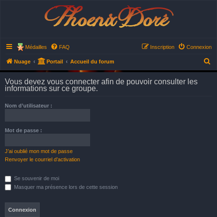
Phoenix Doré
Médailles
FAQ
Inscription
Connexion
R
Nuage
Portail
Accueil du forum
e
Vous devez vous connecter afin de pouvoir consulter les
c
informations sur ce groupe.
h
Nom d’utilisateur :
e
r
Mot de passe :
c
h
J’ai oublié mon mot de passe
e
Renvoyer le courriel d’activation
r
Se souvenir de moi
Masquer ma présence lors de cette session