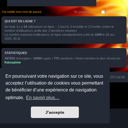
J’ai oublié mon mot de passe
Se souvenir de moi
QUI EST EN LIGNE ?
Au total, il y a
14
utilisateurs en ligne :: 1 inscrit, 0 invisible et 13 invités (selon le
nombre d’utilisateurs actifs des 3 dernières minutes)
Le nombre maximal d’utilisateurs en ligne simultanément a été de
1009
le 26 oct.
2025, 00:11
STATISTIQUES
347553
messages •
10060
sujets •
775
membres • Notre membre le plus récent est
Katsuplow
En poursuivant votre navigation sur ce site, vous
Nuage
Portail
Accueil du forum
Fuseau horaire sur
UTC+02:00
acceptez l’utilisation de cookies vous permettant
Développé par
phpBB
® Forum Software © phpBB Limited
de bénéficier d’une expérience de navigation
Prosilver Dark Edition by
Premium phpBB Styles
optimale.
En savoir plus…
Traduction française officielle
©
Qiaeru
Confidentialité
|
Conditions
J’accepte