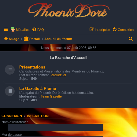
Phoenix Doré
Médailles
FAQ
Inscription
Connexion
R
Nuage
Portail
Accueil du forum
e
Nous sommes le 07 août 2026, 09:56
c
La Branche d'Accueil
h
Présentations
e
Candidatures et Présentations des Membres du Phoenix.
Etat du recrutement :
cliquez ici
r
Sujets :
549
c
La Gazette à Plume
h
L'actualité du Phoenix Doré, édition hebdomadaire.
Modérateur :
Team Gazette
e
Sujets :
489
r
CONNEXION
•
INSCRIPTION
Nom d’utilisateur :
Mot de passe :