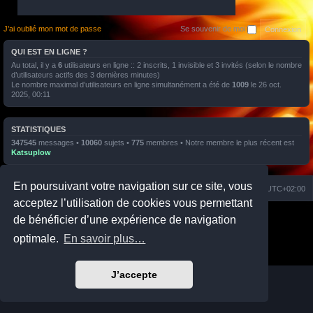
J’ai oublié mon mot de passe
Se souvenir de moi
QUI EST EN LIGNE ?
Au total, il y a
6
utilisateurs en ligne :: 2 inscrits, 1 invisible et 3 invités (selon le nombre
d’utilisateurs actifs des 3 dernières minutes)
Le nombre maximal d’utilisateurs en ligne simultanément a été de
1009
le 26 oct.
2025, 00:11
STATISTIQUES
347545
messages •
10060
sujets •
775
membres • Notre membre le plus récent est
Katsuplow
En poursuivant votre navigation sur ce site, vous
Nuage
Portail
Accueil du forum
Fuseau horaire sur
UTC+02:00
acceptez l’utilisation de cookies vous permettant
Développé par
phpBB
® Forum Software © phpBB Limited
de bénéficier d’une expérience de navigation
Prosilver Dark Edition by
Premium phpBB Styles
optimale.
En savoir plus…
Traduction française officielle
©
Qiaeru
Confidentialité
|
Conditions
J’accepte