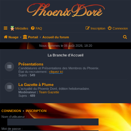
Phoenix Doré
Médailles
FAQ
Inscription
Connexion
R
Nuage
Portail
Accueil du forum
e
Nous sommes le 06 août 2026, 18:20
c
La Branche d'Accueil
h
Présentations
e
Candidatures et Présentations des Membres du Phoenix.
Etat du recrutement :
cliquez ici
r
Sujets :
549
c
La Gazette à Plume
h
L'actualité du Phoenix Doré, édition hebdomadaire.
Modérateur :
Team Gazette
e
Sujets :
489
r
CONNEXION
•
INSCRIPTION
Nom d’utilisateur :
Mot de passe :