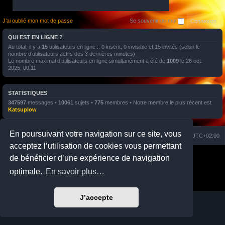
J’ai oublié mon mot de passe
Se souvenir de moi
QUI EST EN LIGNE ?
Au total, il y a
15
utilisateurs en ligne :: 0 inscrit, 0 invisible et 15 invités (selon le
nombre d’utilisateurs actifs des 3 dernières minutes)
Le nombre maximal d’utilisateurs en ligne simultanément a été de
1009
le 26 oct.
2025, 00:11
STATISTIQUES
347597
messages •
10061
sujets •
775
membres • Notre membre le plus récent est
Katsuplow
En poursuivant votre navigation sur ce site, vous
Nuage
Portail
Accueil du forum
Fuseau horaire sur
UTC+02:00
acceptez l’utilisation de cookies vous permettant
Développé par
phpBB
® Forum Software © phpBB Limited
de bénéficier d’une expérience de navigation
Prosilver Dark Edition by
Premium phpBB Styles
optimale.
En savoir plus…
Traduction française officielle
©
Qiaeru
Confidentialité
|
Conditions
J’accepte