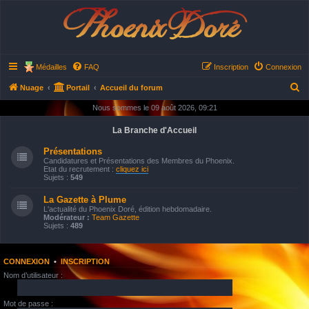
Phoenix Doré
Médailles
FAQ
Inscription
Connexion
R
Nuage
Portail
Accueil du forum
e
Nous sommes le 09 août 2026, 09:21
c
La Branche d'Accueil
h
Présentations
e
Candidatures et Présentations des Membres du Phoenix.
Etat du recrutement :
cliquez ici
r
Sujets :
549
c
La Gazette à Plume
h
L'actualité du Phoenix Doré, édition hebdomadaire.
Modérateur :
Team Gazette
e
Sujets :
489
r
CONNEXION
•
INSCRIPTION
Nom d’utilisateur :
Mot de passe :