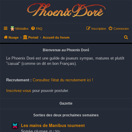
Phoenix Doré
Médailles
FAQ
Inscription
Connexion
R
Nuage
Portail
Accueil du forum
e
Bienvenue au Phoenix Doré
c
Le Phoenix Doré est une guilde de joueurs sympas, matures et plutôt
h
"casual" (comme on dit en bon Français).
e
r
Recrutement :
Consultez l'état du recrutement ici !
c
h
Inscrivez-vous
pour pouvoir postuler.
e
r
Gazette
Sorties des deux prochaines semaines