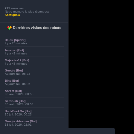
775
membres
Notre membre le plus récent est
Katsuplow
Dernières visites des robots
Baidu [Spider]
il y a 25 minutes
Amazon [Bot]
il y a 41 minutes
Majestic-12 [Bot]
il y a 48 minutes
Google [Bot]
Aujourd’hui, 06:23
Bing [Bot]
Aujourd’hui, 06:06
Ahrefs [Bot]
06 août 2026, 00:58
Semrush [Bot]
05 août 2026, 08:54
DuckDuckGo [Bot]
15 juil. 2026, 00:23
Google Adsense [Bot]
13 juil. 2026, 02:01
Exabot [Bot]