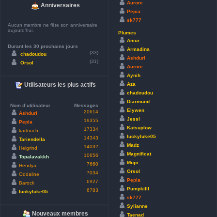
Aurore
Anniversaires
Pepia
sk777
Aucun membre ne fête son anniversaire
aujourd’hui.
Plumes
Aniur
Durant les 30 prochains jours
Armadina
(33)
chadoudou
Ashdurl
(31)
Orsol
Aurore
Aynih
Aza
Utilisateurs les plus actifs
chadoudou
Diarmund
Nom d’utilisateur
Messages
Elywen
20614
Ashdurl
Jessi
19355
Pepia
Katsuplow
17334
kartouch
luckyluke05
14343
Tariendella
Madz
14032
Helgrind
Magnificat
10656
Topalavakkh
Mopi
7660
Hendya
Orsol
7034
Oddaline
Pepia
6927
Barock
Pumpkilll
6783
luckyluke05
sk777
Sylianne
Nouveaux membres
Taenad