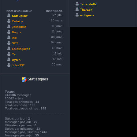
Tariendella
Tharask
Nom d’utilisateur
Inscription
25 juil.
wolfgnarr
Katsuplow
30 mars
Celinine
11 janv.
yassdumb
11 janv.
Buggs
08 janv.
loki
04 janv.
SCS
18 nov.
Estaliogaltes
11 juil.
Yyr
13 mai
Aynih
05 nov.
Jules332
Statistiques
Totaux
347606
messages
10062
sujets
Total des annonces :
44
Total des post-it :
180
Total des pièces jointes :
145
Sujets par jour :
2
Messages par jour :
70
Utilisateurs par jour :
0
Sujets par utilisateur :
13
Messages par utilisateur :
449
Messages par sujet :
35