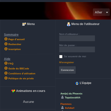
Aller
Menu
Menu de l’utilisateur
Nom d’utilisateur :
Sommaire
Page d’accueil
Rechercher
Mot de passe :
Inscription
Se souvenir de moi
Aide
M’enregistrer
FAQ
Guide du BBCode
Conditions d’utilisation
Politique de vie privée
L’équipe
Animations en cours
Ami(e) du Phoenix
Topalavakkh
Aucune
Flammes
Ashdurl